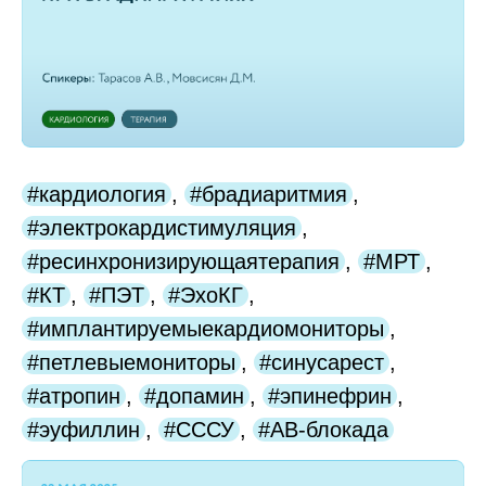
#кардиология
,
#брадиаритмия
,
#электрокардистимуляция
,
#ресинхронизирующаятерапия
,
#МРТ
,
#КТ
,
#ПЭТ
,
#ЭхоКГ
,
#имплантируемыекардиомониторы
,
#петлевыемониторы
,
#синусарест
,
#атропин
,
#допамин
,
#эпинефрин
,
#эуфиллин
,
#СССУ
,
#АВ-блокада