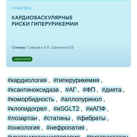
#кардиология
,
#гиперурикемия
,
#ксантиноксидаза
,
#АГ
,
#ФП
,
#диета
,
#коморбидность
,
#аллопуринол
,
#клопидогрел
,
#иSGLT2
,
#иАПФ
,
#лозартан
,
#статины
,
#фибраты
,
#онкология
,
#нефропатия
,
#уратснижающаятерапия
,
#питавастатин