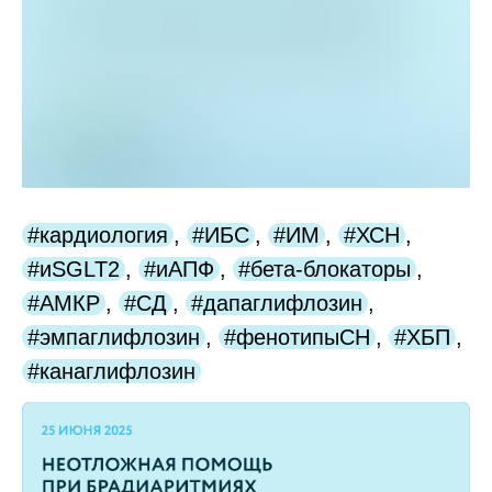
#кардиология
,
#ИБС
,
#ИМ
,
#ХСН
,
#иSGLT2
,
#иАПФ
,
#бета-блокаторы
,
#АМКР
,
#СД
,
#дапаглифлозин
,
#эмпаглифлозин
,
#фенотипыСН
,
#ХБП
,
#канаглифлозин