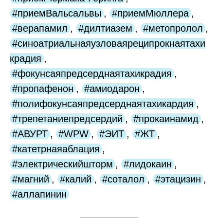
#приемВальсальвы
,
#приемМюллера
,
#верапамил
,
#дилтиазем
,
#метопролол
,
#синоатриальнаяузловаяреципрокнаятахи
крадия
,
#фокунсаяпредсерднаятахикрадия
,
#пропафенон
,
#амиодарон
,
#полифокунсаяпредсерднаятахикардия
,
#трепетаниепредсердий
,
#прокаинамид
,
#АВУРТ
,
#WPW
,
#ЭИТ
,
#ЖТ
,
#катетрнаяаблация
,
#электрическийшторм
,
#лидокаин
,
#магний
,
#калий
,
#соталол
,
#этацизин
,
#аллапинин