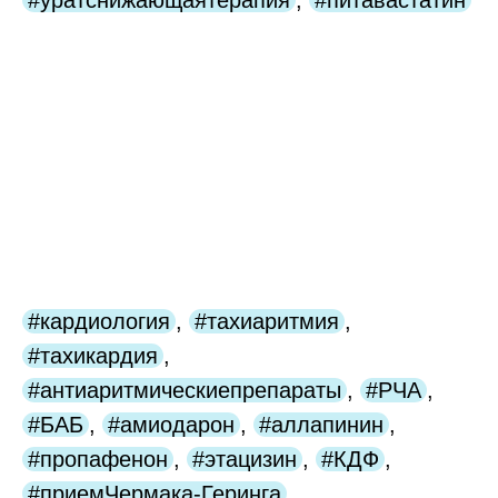
#кардиология
,
#тахиаритмия
,
#тахикардия
,
#антиаритмическиепрепараты
,
#РЧА
,
#БАБ
,
#амиодарон
,
#аллапинин
,
#пропафенон
,
#этацизин
,
#КДФ
,
#приемЧермака-Геринга
,