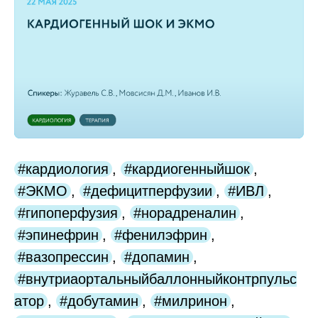
#кардиология
,
#кардиогенныйшок
,
#ЭКМО
,
#дефицитперфузии
,
#ИВЛ
,
#гипоперфузия
,
#норадреналин
,
#эпинефрин
,
#фенилэфрин
,
#вазопрессин
,
#допамин
,
#внутриаортальныйбаллонныйконтрпульс
атор
,
#добутамин
,
#милринон
,