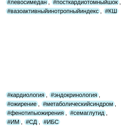
#левосимедан
,
#посткардиотомныйшок
,
#вазоактивныйинотропныйиндекс
,
#КШ
#кардиология
,
#эндокринология
,
#ожирение
,
#метаболическийсиндром
,
#фенотипыожирения
,
#семаглутид
,
#ИМ
,
#СД
,
#ИБС