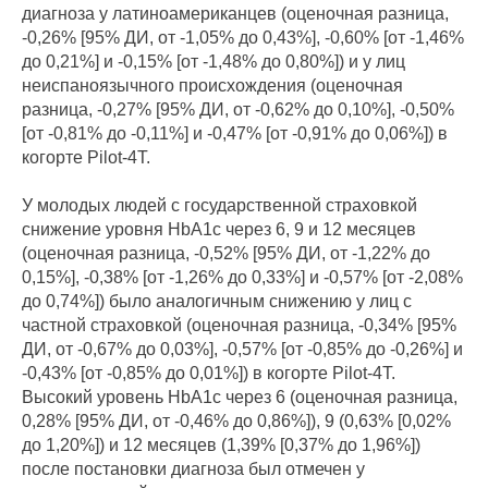
диагноза у латиноамериканцев (оценочная разница,
-0,26% [95% ДИ, от -1,05% до 0,43%], -0,60% [от -1,46%
до 0,21%] и -0,15% [от -1,48% до 0,80%]) и у лиц
неиспаноязычного происхождения (оценочная
разница, -0,27% [95% ДИ, от -0,62% до 0,10%], -0,50%
[от -0,81% до -0,11%] и -0,47% [от -0,91% до 0,06%]) в
когорте Pilot-4T.
У молодых людей с государственной страховкой
снижение уровня HbA1c через 6, 9 и 12 месяцев
(оценочная разница, -0,52% [95% ДИ, от -1,22% до
0,15%], -0,38% [от -1,26% до 0,33%] и -0,57% [от -2,08%
до 0,74%]) было аналогичным снижению у лиц с
частной страховкой (оценочная разница, -0,34% [95%
ДИ, от -0,67% до 0,03%], -0,57% [от -0,85% до -0,26%] и
-0,43% [от -0,85% до 0,01%]) в когорте Pilot-4T.
Высокий уровень HbA1c через 6 (оценочная разница,
0,28% [95% ДИ, от -0,46% до 0,86%]), 9 (0,63% [0,02%
до 1,20%]) и 12 месяцев (1,39% [0,37% до 1,96%])
после постановки диагноза был отмечен у