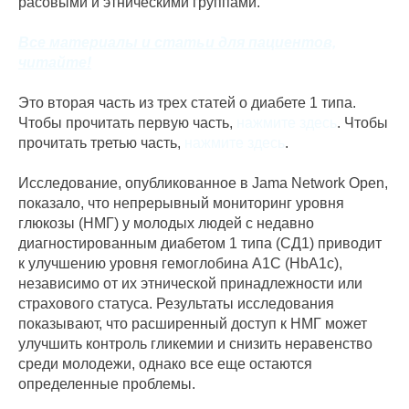
расовыми и этническими группами.
Все материалы и статьи для пациентов,
читайте!
Это вторая часть из трех статей о диабете 1 типа.
Чтобы прочитать первую часть,
нажмите здесь
. Чтобы
прочитать третью часть,
нажмите здесь
.
Исследование, опубликованное в Jama Network Open,
показало, что непрерывный мониторинг уровня
глюкозы (НМГ) у молодых людей с недавно
диагностированным диабетом 1 типа (СД1) приводит
к улучшению уровня гемоглобина A1C (HbA1c),
независимо от их этнической принадлежности или
страхового статуса. Результаты исследования
показывают, что расширенный доступ к НМГ может
улучшить контроль гликемии и снизить неравенство
среди молодежи, однако все еще остаются
определенные проблемы.