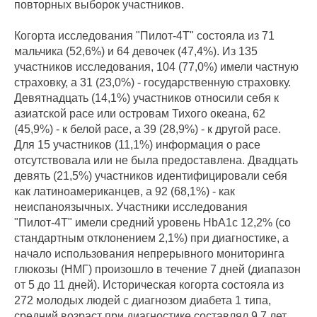
повторных выборок участников.
Когорта исследования "Пилот-4Т" состояла из 71
мальчика (52,6%) и 64 девочек (47,4%). Из 135
участников исследования, 104 (77,0%) имели частную
страховку, а 31 (23,0%) - государственную страховку.
Девятнадцать (14,1%) участников относили себя к
азиатской расе или островам Тихого океана, 62
(45,9%) - к белой расе, а 39 (28,9%) - к другой расе.
Для 15 участников (11,1%) информация о расе
отсутствовала или не была предоставлена. Двадцать
девять (21,5%) участников идентифицировали себя
как латиноамериканцев, а 92 (68,1%) - как
неиспаноязычных. Участники исследования
"Пилот-4Т" имели средний уровень HbA1c 12,2% (со
стандартным отклонением 2,1%) при диагностике, а
начало использования непрерывного мониторинга
глюкозы (НМГ) произошло в течение 7 дней (диапазон
от 5 до 11 дней). Историческая когорта состояла из
272 молодых людей с диагнозом диабета 1 типа,
средний возраст при диагностике составлял 9,7 лет