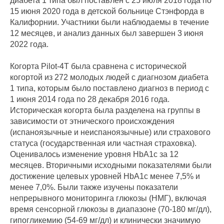
диабета 1 типа был поставлен с 25 июля 2018 года по
15 июня 2020 года в детской больнице Стэнфорда в
Калифорнии. Участники были наблюдаемы в течение
12 месяцев, и анализ данных был завершен 3 июня
2022 года.
Когорта Pilot-4T была сравнена с исторической
когортой из 272 молодых людей с диагнозом диабета
1 типа, которым было поставлено диагноз в период с
1 июня 2014 года по 28 декабря 2016 года.
Историческая когорта была разделена на группы в
зависимости от этнического происхождения
(испаноязычные и неиспаноязычные) или страхового
статуса (государственная или частная страховка).
Оценивалось изменение уровня HbA1c за 12
месяцев. Вторичными исходными показателями были
достижение целевых уровней HbA1c менее 7,5% и
менее 7,0%. Были также изучены показатели
непрерывного мониторинга глюкозы (НМГ), включая
время сенсорной глюкозы в диапазоне (70-180 мг/дл),
гипогликемию (54-69 мг/дл) и клинически значимую