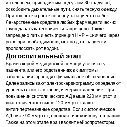
изголовьем, приподнятым под углом 30 градусов,
освободить дыхательные пути, снять тесную одежду.
При тошноте и рвоте повернуть пациента на бок.
Лекарственные средства любых фармацевтических
групп давать категорически запрещено. Также
запрещено пить и есть (принцип НЧР – «ничего через
рот»; при необходимости, можно дать пациенту
прополоскать рот водой).
Догоспитальный этап
Врачи скорой медицинской помощи уточняют у
пациента или его родственников симптомы
заболевания, проводят физикальное обследование.
Далее записывают электрокардиограмму, определяют
уровень глюкозы в крови, измеряют давление. При
повышении систолического АД выше 220 мм рт.ст. и
диастолического выше 120 мм рт.ст. дают
антигипертензивные средства. Если систолическое
АД ниже 90 мм рт.ст., проводят инфузионную терапию.
Также на этом этапе врач вводит нейропротекторы,