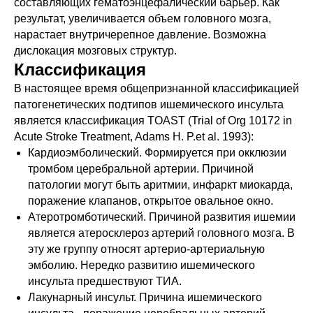
составляющих гематоэнцефалический барьер. Как
результат, увеличивается объем головного мозга,
нарастает внутричерепное давление. Возможна
дислокация мозговых структур.
Классификация
В настоящее время общепризнанной классификацией
патогенетических подтипов ишемического инсульта
является классификация TOAST (Trial of Org 10172 in
Acute Stroke Treatment, Adams H. P.et al. 1993):
Кардиоэмболический. Формируется при окклюзии
тромбом церебральной артерии. Причиной
патологии могут быть аритмии, инфаркт миокарда,
поражение клапанов, открытое овальное окно.
Атеротромботический. Причиной развития ишемии
является атеросклероз артерий головного мозга. В
эту же группу относят артерио-артериальную
эмболию. Нередко развитию ишемического
инсульта предшествуют ТИА.
Лакунарный инсульт. Причина ишемического