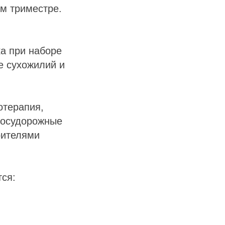
ем триместре.
ка при наборе
е сухожилий и
отерапия,
восудорожные
рителями
тся: