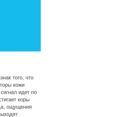
нак того, что
пторы кожи
 сигнал идет по
стигает коры
ада, ощущения
выходят