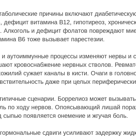
таболические причины включают диабетическу
 дефицит витамина B12, гипотиреоз, хроничес
ь. Алкоголь и дефицит фолатов повреждают ми
амина B6 тоже вызывает парестезии.
 и аутоиммунные процессы изменяют нервы и с
шают кровоснабжение нервных стволов. Ревмат
ухожилий сужает каналы в кисти. Очаги в голов
вствительность даже при целых периферически
типичные сценарии. Боррелиоз может вызыват
оль по ходу нервов. Опоясывающий лишай пора
 сыпью появляется онемение и жгучая боль.
гормональные сдвиги усиливают задержку жидк