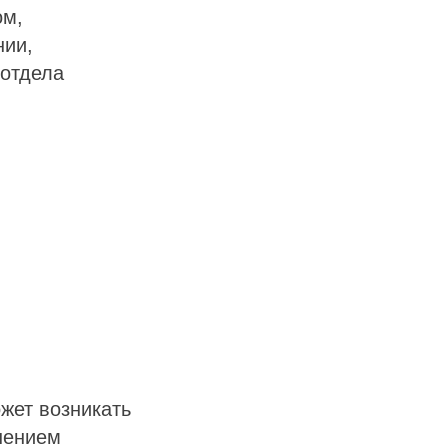
ом,
нии,
 отдела
жет возникать
шением