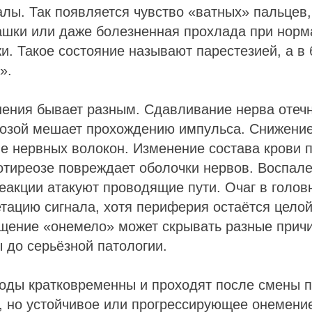
лы. Так появляется чувство «ватных» пальцев
шки или даже болезненная прохлада при норм
и. Такое состояние называют парестезией, а в
».
ения бывает разным. Сдавливание нерва отеч
позой мешает прохождению импульса. Снижение
е нервных волокон. Изменение состава крови 
отиреозе повреждает оболочки нервов. Воспале
акции атакуют проводящие пути. Очаг в голов
тацию сигнала, хотя периферия остаётся целой
щение «онемело» может скрывать разные прич
 до серьёзной патологии.
зоды кратковременны и проходят после смены 
, но устойчивое или прогрессирующее онемение