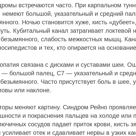
ромы встречаются часто. При карпальном тунн
 немеют большой, указательный и средний пал
нного. Ночью становится хуже, кисть «дубеет»,
уть. Кубитальный канал затрагивает локтевой 
 безымянного, слабость межкостных мышц. Кан
лосипедистов и тех, кто опирается на основани
опатия связана с дисками и суставами шеи. О
 — большой палец, C7 — указательный и сред
 безымянного. Часто присутствует боль в шее,
ловы или наклоне.
торы меняют картину. Синдром Рейно проявляе
шности и покраснения пальцев на холоде или п
ючичных сосудов падает приток крови, кисть зя
 усиливает отек и сдавливает нервы в узких ка