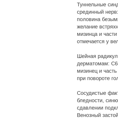
Туннельные синд
срединный нерв:
половина безымя
желание встряхн
мизинца и части
отмечается у ве
Шейная радикул
дерматомам: C6
мизинец и часть
при повороте го
Сосудистые фак
бледности, синю
сдавлении подкл
Венозный застой