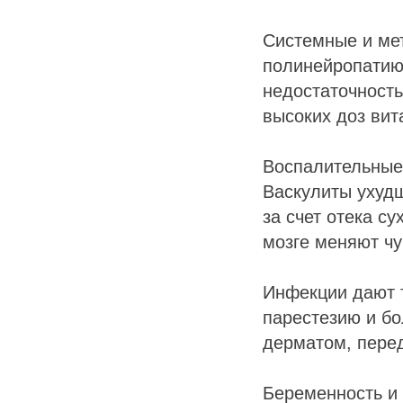
Системные и ме
полинейропатию,
недостаточност
высоких доз вит
Воспалительные
Васкулиты ухуд
за счет отека с
мозге меняют чу
Инфекции дают 
парестезию и б
дерматом, перед
Беременность и 