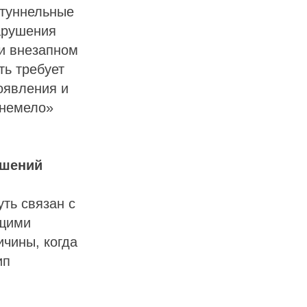
 туннельные
арушения
и внезапном
ть требует
оявления и
онемело»
ушений
ть связан с
бщими
чины, когда
ип