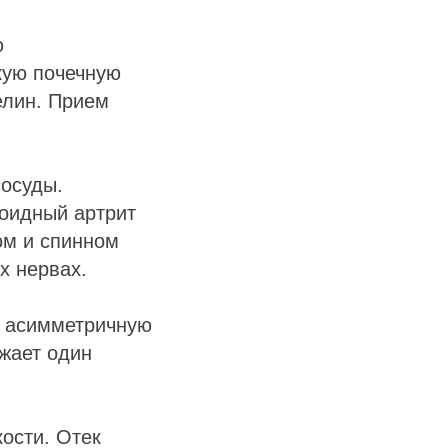
ю
кую почечную
елин. Прием
осуды.
оидный артрит
ном и спинном
х нервах.
ь асимметричную
жает один
ости. Отек