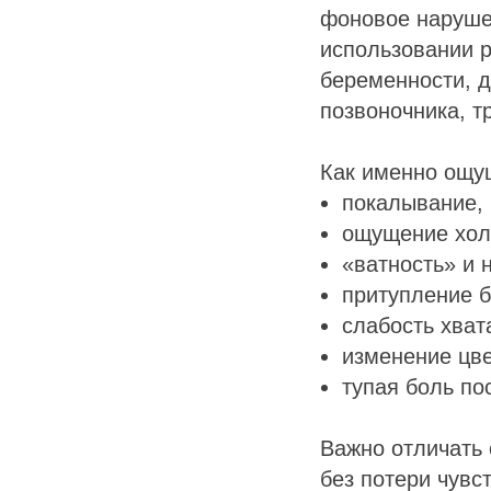
фоновое нарушен
использовании р
беременности, 
позвоночника, т
Как именно ощу
покалывание, 
ощущение хол
«ватность» и 
притупление б
слабость хват
изменение цве
тупая боль по
Важно отличать 
без потери чувс