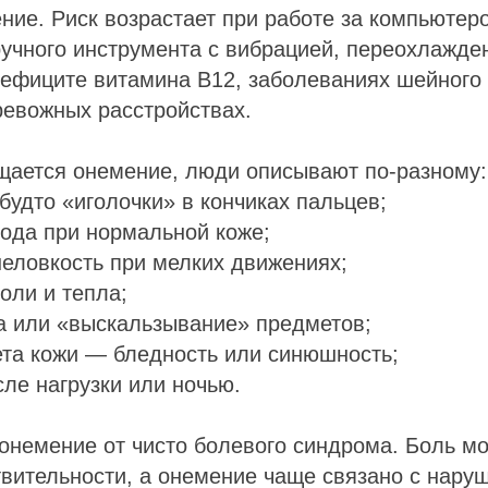
ие. Риск возрастает при работе за компьютер
учного инструмента с вибрацией, переохлажде
дефиците витамина B12, заболеваниях шейного
ревожных расстройствах.
щается онемение, люди описывают по-разному:
будто «иголочки» в кончиках пальцев;
ода при нормальной коже;
неловкость при мелких движениях;
оли и тепла;
а или «выскальзывание» предметов;
та кожи — бледность или синюшность;
сле нагрузки или ночью.
онемение от чисто болевого синдрома. Боль мо
твительности, а онемение чаще связано с нару