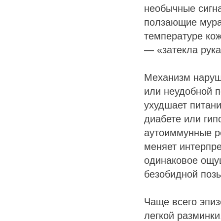
необычные сигна
ползающие мура
температуре кож
— «затекла рука
Механизм наруш
или неудобной 
ухудшает питани
диабете или гип
аутоиммунные ре
меняет интерпре
одинаковое ощу
безобидной позы
Чаще всего эпи
легкой разминки