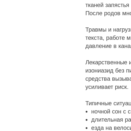
тканей запястья
После родов мн
Травмы и нагруз
текста, работе 
давление в кана
Лекарственные и
изониазид без п
средства вызыва
усиливает риск.
Типичные ситуац
ночной сон с 
длительная р
езда на велос