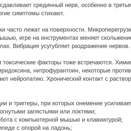
 сдавливает срединный нерв, особенно в треть
огие симптомы стихают.
ки часто лежат на поверхности. Микроперегруз
мышью, игре на инструментах меняет скольжени
лах. Вибрация усугубляет раздражение нервов.
 токсические факторы тоже встречаются. Хими
иридоксина, нитрофурантоин, некоторые проти
ют нейропатию. Хронический контакт с раство
ии и триггеры, при которых онемение усиливае
согнутыми запястьями или локтями;
абота с компьютерной мышью и клавиатурой;
ипеде с опорой на ладонь;