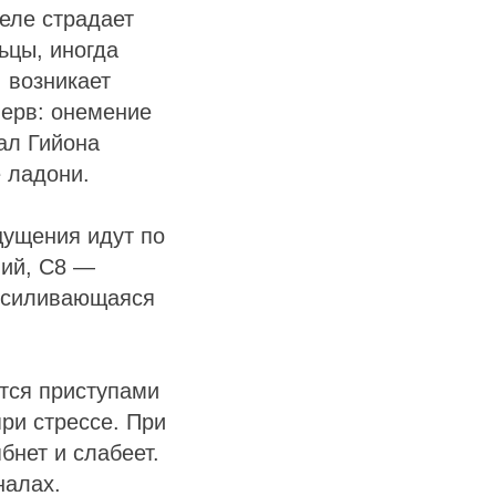
еле страдает
ьцы, иногда
 возникает
нерв: онемение
ал Гийона
е ладони.
щущения идут по
ний, C8 —
 усиливающаяся
тся приступами
ри стрессе. При
бнет и слабеет.
налах.