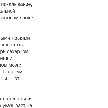
, покалывание,
альной
 бытовом языке
ными тканями
 кровотока
при сахарном
ние и
ном мозге
. Поэтому
ины — от
положения или
 указывает на