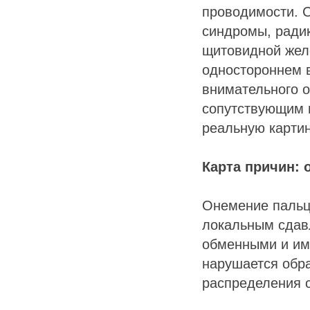
проводимости. 
синдромы, радик
щитовидной жел
одностороннем в
внимательного о
сопутствующим 
реальную карти
Карта причин: 
Онемение пальце
локальным сдав
обменными и им
нарушается обра
распределения с