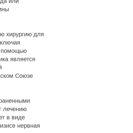
ода или
ины
ую хирургию для
включая
с помощью
ика является
й
йском Союзе
траненными
т лечению
ет в виде
изисе нервная