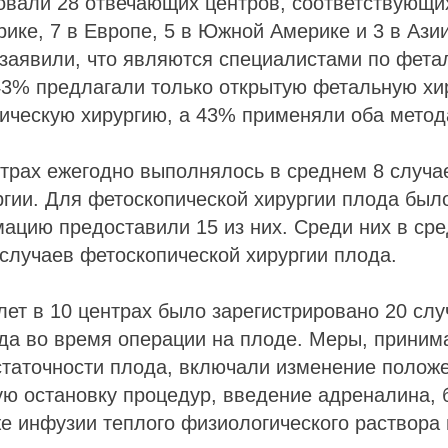
овали 28 отвечающих центров, соответствующи
ике, 7 в Европе, 5 в Южной Америке и 3 в Ази
заявили, что являются специалистами по фета
43% предлагали только открытую фетальную хи
ическую хирургию, а 43% применяли оба метод
трах ежегодно выполнялось в среднем 8 случа
гии. Для фетоскопической хирургии плода был
ацию предоставили 15 из них. Среди них в ср
случаев фетоскопической хирургии плода.
лет в 10 центрах было зарегистрировано 20 сл
да во время операции на плоде. Меры, приним
статочности плода, включали изменение полож
ю остановку процедур, введение адреналина, 
же инфузии теплого физиологического раствора 