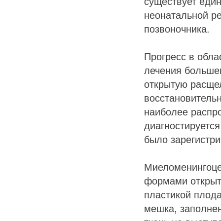
существует еди
неонатальной р
позвоночника.
Прогресс в обл
лечения больше
открытую расще
восстановитель
наиболее распр
диагностируется
было зарегистри
Миеломенингоце
формами открыт
пластикой плода
мешка, заполне