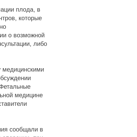
мации плода, в
нтров, которые
но
ции о возможной
сультации, либо
у медицинскими
обсуждении
 Фетальные
льной медицине
ставители
ния сообщали в