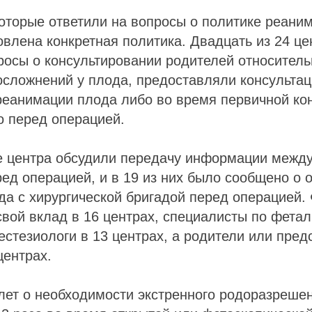
которые ответили на вопросы о политике реани
влена конкретная политика. Двадцать из 24 це
росы о консультировании родителей относитель
осложнений у плода, предоставляли консульта
еанимации плода либо во время первичной кон
о перед операцией.
е центра обсудили передачу информации межд
ед операцией, и в 19 из них было сообщено о 
а с хирургической бригадой перед операцией.
свой вклад в 16 центрах, специалисты по фета
нестезиологи в 13 центрах, а родители или пред
центрах.
лет о необходимости экстренного родоразреше