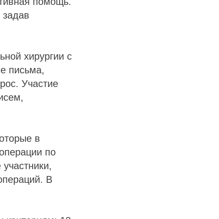
тивная помощь.
 задав
ьной хирургии с
ые письма,
рос. Участие
исем,
оторые в
операции по
 участники,
операций. В