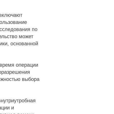
 включают
пользование
исследования по
ельство может
ики, основанной
 время операции
доразрешения
ожностью выбора
внутриутробная
ации и