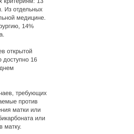
х критериям: 13
и. Из отдельных
льной медицине.
рургию, 14%
а.
ев открытой
о доступно 16
еднем
учаев, требующих
аемые против
ения матки или
бикарбоната или
в матку.