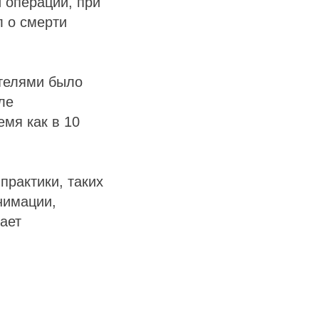
й операции, при
л о смерти
телями было
ле
емя как в 10
практики, таких
нимации,
ает