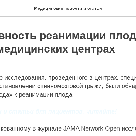
Медицинские новости и статьи
вность реанимации плод
медицинских центрах
о исследования, проведенного в центрах, спе
сстановлении спинномозговой грыжи, были обн
одах к реанимации плода.
 и статьи для пациентов, читайте!
икованному в журнале JAMA Network Open иссл