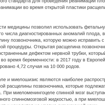
ного стандарта для проведения реанимации пл
еанимации во время открытой пластики расщел
асти медицины позволил использовать фетальн
го числа диагностированных аномалий плода, 
лину позвоночника, которую можно исправить 
ной процедуры. Открытая расщелина позвоночн
остраненным дефектом нервной трубки, которы
 во время беременности: в 2017 году в Европе
ровано 4,72 случая на 10 000 родов.
ле и миелошизис являются наиболее распрос
ой расщелины позвоночника, которые подлежа
. При миеломенингоцеле спинной мозг выступа
нного спинномозговой жидкостью, а при миелош