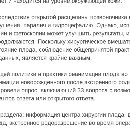
ает и находится на уровне окружающей кожи.
оследствия открытой расщелины позвоночника
рушения, паралич и гидроцефалию. Однако, ис
ии и фетоскопии может улучшить результаты, 
родолжаются. Поскольку хирургическое вмешат
тояние плода, соблюдение общепринятой практ
данных, является крайне важным.
щей политики и практики реанимации плода во
нимации новорожденного после экстренного ро
провели опрос, включающий 33 вопроса с возм
антов ответа или открытого ответа.
 раздела: информация центра хирургии плода, 
да, экстренное родоразрешение во время опер