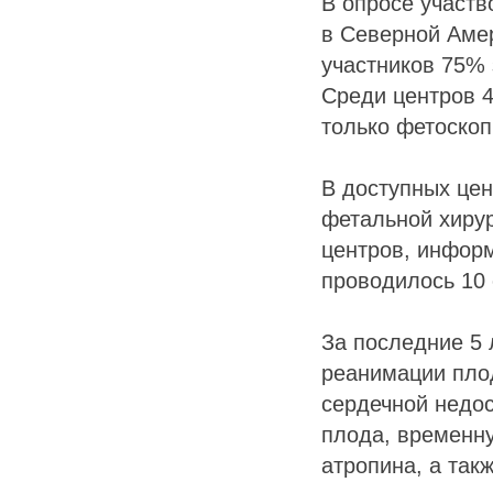
В опросе участв
в Северной Амер
участников 75% 
Среди центров 
только фетоскоп
В доступных цен
фетальной хирур
центров, информ
проводилось 10 
За последние 5 
реанимации пло
сердечной недо
плода, временну
атропина, а так