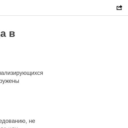
а в
циализирующихся
аружены
едованию, не