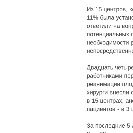
Из 15 центров, 
11% была устано
ответили на воп
потенциальных 
необходимости р
непосредственн
Двадцать четыр
работниками пер
реанимации плод
хирурги внесли 
в 15 центрах, а
пациентов - в 3 
За последние 5 