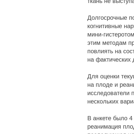
ткань не выступ
Долгосрочные п
когнитивные на
мини-гистеротом
этим методам п
повлиять на сос
на фактических 
Для оценки теку
на плоде и реа
исследователи 
нескольких вари
В анкете было 4
реанимация пло