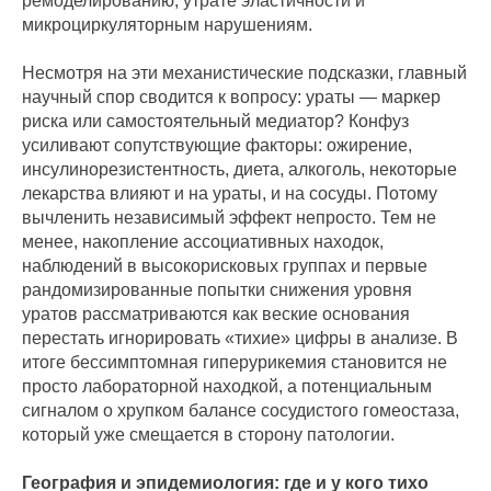
ремоделированию, утрате эластичности и
микроциркуляторным нарушениям.
Несмотря на эти механистические подсказки, главный
научный спор сводится к вопросу: ураты — маркер
риска или самостоятельный медиатор? Конфуз
усиливают сопутствующие факторы: ожирение,
инсулинорезистентность, диета, алкоголь, некоторые
лекарства влияют и на ураты, и на сосуды. Потому
вычленить независимый эффект непросто. Тем не
менее, накопление ассоциативных находок,
наблюдений в высокорисковых группах и первые
рандомизированные попытки снижения уровня
уратов рассматриваются как веские основания
перестать игнорировать «тихие» цифры в анализе. В
итоге бессимптомная гиперурикемия становится не
просто лабораторной находкой, а потенциальным
сигналом о хрупком балансе сосудистого гомеостаза,
который уже смещается в сторону патологии.
География и эпидемиология: где и у кого тихо