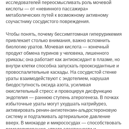
исследователей переосмысливать роль мочевой
кислоты — от «невинного пассажира»
метаболических путей к возможному активному
соучастнику сосудистого повреждения.
Чтобы понять, почему бессимптомная гиперурикемия
привлекает столько внимания, важно вспомнить
биологию уратов. Мочевая кислота — конечный
продукт обмена пуринов у человека, лишенного
уриказы; она работает как антиоксидант в плазме, но
внутри клетки способна запускать прооксидантные и
провоспалительные каскады. На сосудистой стенке
ураты взаимодействуют с эндотелием, нарушая
биодоступность оксида азота, усиливая
окислительный стресс и провоцируя дисфункцию
эндотелия — раннюю ступень атерогенеза. В почках
избыточные ураты могут ухудшать натрийурез,
активировать ренин-ангиотензин-альдостероновую
систему и подталкивать артериальное давление
вверх. В миокарде и микрососудах — способствовать