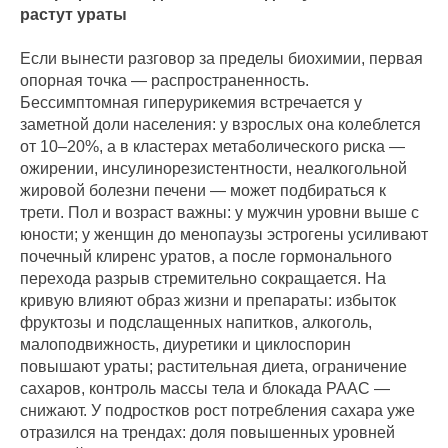
растут ураты
Если вынести разговор за пределы биохимии, первая
опорная точка — распространенность.
Бессимптомная гиперурикемия встречается у
заметной доли населения: у взрослых она колеблется
от 10–20%, а в кластерах метаболического риска —
ожирении, инсулинорезистентности, неалкогольной
жировой болезни печени — может подбираться к
трети. Пол и возраст важны: у мужчин уровни выше с
юности; у женщин до менопаузы эстрогены усиливают
почечный клиренс уратов, а после гормонального
перехода разрыв стремительно сокращается. На
кривую влияют образ жизни и препараты: избыток
фруктозы и подслащенных напитков, алкоголь,
малоподвижность, диуретики и циклоспорин
повышают ураты; растительная диета, ограничение
сахаров, контроль массы тела и блокада РААС —
снижают. У подростков рост потребления сахара уже
отразился на трендах: доля повышенных уровней