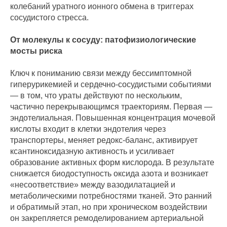
колебаний уратного ионного обмена в триггерах
сосудистого стресса.
От молекулы к сосуду: патофизиологические
мосты риска
Ключ к пониманию связи между бессимптомной
гиперурикемией и сердечно‑сосудистыми событиями
— в том, что ураты действуют по нескольким,
частично перекрывающимся траекториям. Первая —
эндотелиальная. Повышенная концентрация мочевой
кислоты входит в клетки эндотелия через
транспортеры, меняет редокс‑баланс, активирует
ксантиноксидазную активность и усиливает
образование активных форм кислорода. В результате
снижается биодоступность оксида азота и возникает
«несоответствие» между вазодилатацией и
метаболическими потребностями тканей. Это ранний
и обратимый этап, но при хроническом воздействии
он закрепляется ремоделированием артериальной