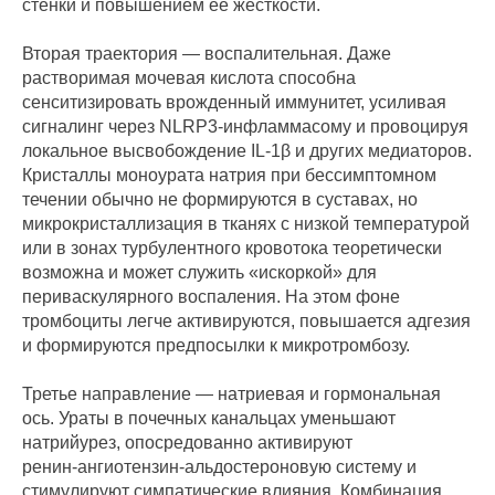
стенки и повышением ее жесткости.
Вторая траектория — воспалительная. Даже
растворимая мочевая кислота способна
сенситизировать врожденный иммунитет, усиливая
сигналинг через NLRP3‑инфламмасому и провоцируя
локальное высвобождение IL‑1β и других медиаторов.
Кристаллы моноурата натрия при бессимптомном
течении обычно не формируются в суставах, но
микрокристаллизация в тканях с низкой температурой
или в зонах турбулентного кровотока теоретически
возможна и может служить «искоркой» для
периваскулярного воспаления. На этом фоне
тромбоциты легче активируются, повышается адгезия
и формируются предпосылки к микротромбозу.
Третье направление — натриевая и гормональная
ось. Ураты в почечных канальцах уменьшают
натрийурез, опосредованно активируют
ренин‑ангиотензин‑альдостероновую систему и
стимулируют симпатические влияния. Комбинация