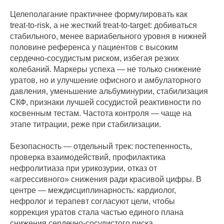
Целеполагание практичнее формулировать как
treat‑to‑risk, а не жесткий treat‑to‑target: добиваться
стабильного, менее вариабельного уровня в нижней
половине референса у пациентов с высоким
сердечно‑сосудистым риском, избегая резких
колебаний. Маркеры успеха — не только снижение
уратов, но и улучшение офисного и амбулаторного
давления, уменьшение альбуминурии, стабилизация
СКФ, признаки лучшей сосудистой реактивности по
косвенным тестам. Частота контроля — чаще на
этапе титрации, реже при стабилизации.
Безопасность — отдельный трек: постепенность,
проверка взаимодействий, профилактика
нефролитиаза при урикозурии, отказ от
«агрессивного» снижения ради красивой цифры. В
центре — междисциплинарность: кардиолог,
нефролог и терапевт согласуют цели, чтобы
коррекция уратов стала частью единого плана
снижения сердечно‑сосудистого риска.