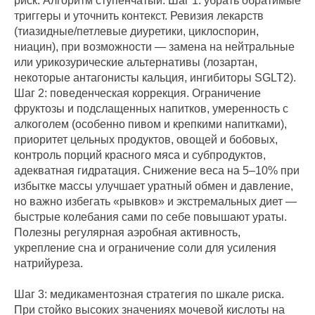
риск. Алгоритм ступенчатый. Шаг 1: убрать обратимые
триггеры и уточнить контекст. Ревизия лекарств
(тиазидные/петлевые диуретики, циклоспорин,
ниацин), при возможности — замена на нейтральные
или урикозурические альтернативы (лозартан,
некоторые антагонисты кальция, ингибиторы SGLT2).
Шаг 2: поведенческая коррекция. Ограничение
фруктозы и подслащенных напитков, умеренность с
алкоголем (особенно пивом и крепкими напитками),
приоритет цельных продуктов, овощей и бобовых,
контроль порций красного мяса и субпродуктов,
адекватная гидратация. Снижение веса на 5–10% при
избытке массы улучшает уратный обмен и давление,
но важно избегать «рывков» и экстремальных диет —
быстрые колебания сами по себе повышают ураты.
Полезны регулярная аэробная активность,
укрепление сна и ограничение соли для усиления
натрийуреза.
Шаг 3: медикаментозная стратегия по шкале риска.
При стойко высоких значениях мочевой кислоты на