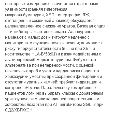
повторных измерениях в сочетании с факторами
уязвимости (ранняя гипертензия,
микроальбуминурия, ХБП, гипертрофия ЛЖ,
отягощенный семейный анамнез) обсуждается
целенаправленное снижение уратов. Базовая опция
— ингибиторы ксантиноксидазы. Аллопуринол
начинают с малых доз и титруют медленно с
мониторингом функции почек и печени; внимание к
риску гиперчувствительности (выше при ХБП и
носительстве HLA‑B*58:01) и к взаимодействиям с
азатиоприном/6‑меркаптопурином. Фебуксостат —
альтернатива при непереносимости, с оценкой
печеночных проб и учетом кардиориска пациента.
Урикозурики уместны при сохранной фильтрации и
отсутствии уратных камней; требуют гидратации и
контроля рН мочи. Параллельно у коморбидных
пациентов логично выбирать классы с добавочным
урикозурическим или кардионефропротективным
эффектом: лозартан при АГ, ингибиторы SGLT2 при
СД2/ХБП/ХСН.