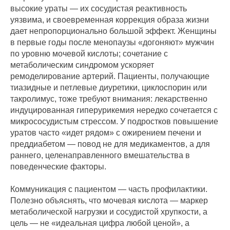
высокие ураты — их сосудистая реактивность
уязвима, и своевременная коррекция образа жизни
дает непропорционально большой эффект. Женщины
в первые годы после менопаузы «догоняют» мужчин
по уровню мочевой кислоты; сочетание с
метаболическим синдромом ускоряет
ремоделирование артерий. Пациенты, получающие
тиазидные и петлевые диуретики, циклоспорин или
такролимус, тоже требуют внимания: лекарственно
индуцированная гиперурикемия нередко сочетается с
микрососудистым стрессом. У подростков повышение
уратов часто «идет рядом» с ожирением печени и
преддиабетом — повод не для медикаментов, а для
раннего, целенаправленного вмешательства в
поведенческие факторы.
Коммуникация с пациентом — часть профилактики.
Полезно объяснять, что мочевая кислота — маркер
метаболической нагрузки и сосудистой хрупкости, а
цель — не «идеальная цифра любой ценой», а