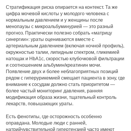
Стратификация риска опирается на контекст. Та же
цифра мочевой кислоты у молодого человека с
нормальным давлением и у женщины после
менопаузы с микроальбуминурией — это разный
прогноз. Практически полезно собрать «матрицу
синергии»: ураты оцениваются вместе с
артериальным давлением (включая ночной профиль),
окружностью талии, липидным спектром, гликемией
натощак и HbA1c, скоростью клубочковой фильтрации
и соотношением альбумин/креатинин мочи.
Появление двух и более неблагоприятных позиций
рядом с гиперурикемией смещает пациента в зону, где
внимание к сосудам должно стать приоритетом —
более частый мониторинг давления, ранняя
модификация образа жизни, тщательный контроль
лекарств, повышающих ураты.
Есть фенотипы, где осторожность особенно
оправдана. Молодые люди с ранней,
натрийчувствительной гипертензией часто имеют