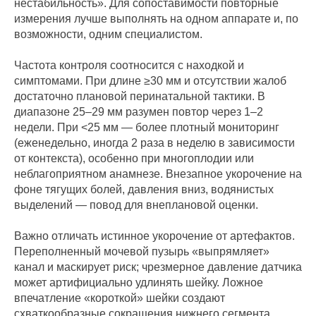
нестабильность». Для сопоставимости повторные
измерения лучше выполнять на одном аппарате и, по
возможности, одним специалистом.
Частота контроля соотносится с находкой и
симптомами. При длине ≥30 мм и отсутствии жалоб
достаточно плановой перинатальной тактики. В
диапазоне 25–29 мм разумен повтор через 1–2
недели. При <25 мм — более плотный мониторинг
(еженедельно, иногда 2 раза в неделю в зависимости
от контекста), особенно при многоплодии или
неблагоприятном анамнезе. Внезапное укорочение на
фоне тягущих болей, давления вниз, водянистых
выделений — повод для внеплановой оценки.
Важно отличать истинное укорочение от артефактов.
Переполненный мочевой пузырь «выпрямляет»
канал и маскирует риск; чрезмерное давление датчика
может артифициально удлинять шейку. Ложное
впечатление «короткой» шейки создают
схваткообразные сокращения нижнего сегмента,