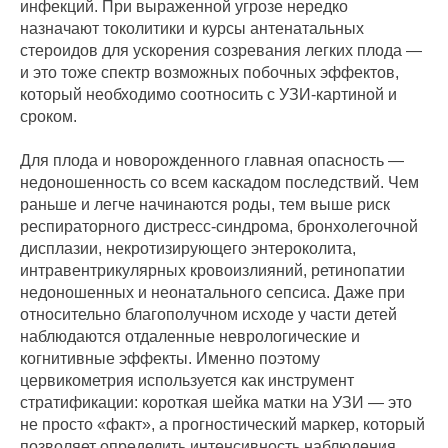
инфекций. При выраженной угрозе нередко
назначают токолитики и курсы антенатальных
стероидов для ускорения созревания легких плода —
и это тоже спектр возможных побочных эффектов,
который необходимо соотносить с УЗИ-картиной и
сроком.
Для плода и новорожденного главная опасность —
недоношенность со всем каскадом последствий. Чем
раньше и легче начинаются роды, тем выше риск
респираторного дистресс-синдрома, бронхолегочной
дисплазии, некротизирующего энтероколита,
интравентрикулярных кровоизлияний, ретинопатии
недоношенных и неонатального сепсиса. Даже при
относительно благополучном исходе у части детей
наблюдаются отдаленные неврологические и
когнитивные эффекты. Именно поэтому
цервикометрия используется как инструмент
стратификации: короткая шейка матки на УЗИ — это
не просто «факт», а прогностический маркер, который
позволяет определить интенсивность наблюдения,