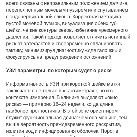
всего связаны с неправильным положением датчика,
переполненным мочевым пузырем или спутыванием
с эндоцервикальной слизью. Корректная методика —
пустой мочевой пузырь, визуализация обеих губ
шейки, четкие контуры зевов, избегание чрезмерного
давления. Такой подход позволяет отличить истинный
риск от артефактов и своевременно спланировать
тактику, минимизируя диагностику «для галочки» и
фокусируясь на предупреждении осложнений.
УЗИ-параметры, по которым судят о риске
Информативность УЗИ при короткой шейке матки
заключается не только в «сантиметрах», но и в
контексте измерения. В клинике выделяют «окно
риска» — примерно 16–24 недели, когда длина
наиболее прогностична. В этой зоне ориентиром
служит функциональная длина: чем она меньше, тем
выше вероятность преждевременного раскрытия,
излития вод и инфицирования оболочек. Порог в