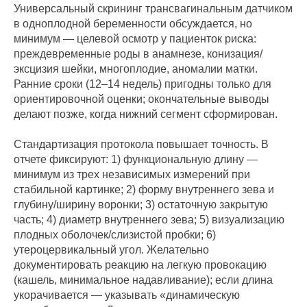
Универсальный скрининг трансвагинальным датчиком
в одноплодной беременности обсуждается, но
минимум — целевой осмотр у пациенток риска:
преждевременные роды в анамнезе, конизация/
эксцизия шейки, многоплодие, аномалии матки.
Ранние сроки (12–14 недель) пригодны только для
ориентировочной оценки; окончательные выводы
делают позже, когда нижний сегмент сформирован.
Стандартизация протокола повышает точность. В
отчете фиксируют: 1) функциональную длину —
минимум из трех независимых измерений при
стабильной картинке; 2) форму внутреннего зева и
глубину/ширину воронки; 3) остаточную закрытую
часть; 4) диаметр внутреннего зева; 5) визуализацию
плодных оболочек/слизистой пробки; 6)
утероцервикальный угол. Желательно
документировать реакцию на легкую провокацию
(кашель, минимальное надавливание); если длина
укорачивается — указывать «динамическую