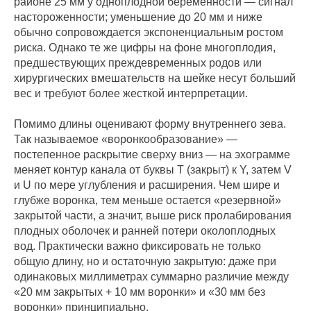
районе 25 мм у одноплодной беременности — сигнал
настороженности; уменьшение до 20 мм и ниже
обычно сопровождается экспоненциальным ростом
риска. Однако те же цифры на фоне многоплодия,
предшествующих преждевременных родов или
хирургических вмешательств на шейке несут больший
вес и требуют более жесткой интерпретации.
Помимо длины оценивают форму внутреннего зева.
Так называемое «воронкообразование» —
постепенное раскрытие сверху вниз — на эхограмме
меняет контур канала от буквы T (закрыт) к Y, затем V
и U по мере углубления и расширения. Чем шире и
глубже воронка, тем меньше остается «резервной»
закрытой части, а значит, выше риск пролабирования
плодных оболочек и ранней потери околоплодных
вод. Практически важно фиксировать не только
общую длину, но и остаточную закрытую: даже при
одинаковых миллиметрах суммарно различие между
«20 мм закрытых + 10 мм воронки» и «30 мм без
воронки» принципиально.