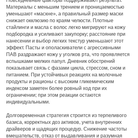
Повседневные факторы поддерживают результат.
Материалы с меньшим трением и проницаемостью
уменьшают «маскне», а правильный размер маски
снижает окклюзию по краям челюсти. Плотные
стайлинги и масла с волос легко мигрируют на кожу
подбородка и усиливают закупорку; расстояние при
нанесении и выбор легких текстур уменьшают этот
эффект. Пасты и ополаскиватели с агрессивными
ПАВ раздражают кожу у уголков рта, что проявляется
вспышками мелких папул. Дневник обострений
показывает связь с фазами цикла, стрессом, сном и
питанием. При устойчивых реакциях на молочные
продукты и рационы с высоким гликемическим
индексом заметен более ровный ход при их
ограничении; при этом реакции остаются
индивидуальными.
Долговременная стратегия строится из терпеливого
базиса, корректных доз активов, учета внутренних
драйверов и щадящих процедур. Снижение частоты
вмешательств, отказ от выдавливания и разумная