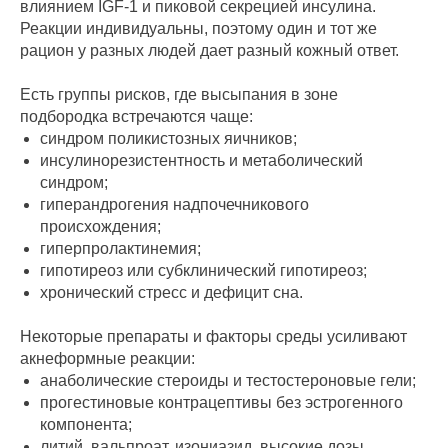
влиянием IGF-1 и пиковой секрецией инсулина.
Реакции индивидуальны, поэтому один и тот же
рацион у разных людей дает разный кожный ответ.
Есть группы рисков, где высыпания в зоне
подбородка встречаются чаще:
синдром поликистозных яичников;
инсулинорезистентность и метаболический
синдром;
гиперандрогения надпочечникового
происхождения;
гиперпролактинемия;
гипотиреоз или субклинический гипотиреоз;
хронический стресс и дефицит сна.
Некоторые препараты и факторы среды усиливают
акнеформные реакции:
анаболические стероиды и тестостероновые гели;
прогестиновые контрацептивы без эстрогенного
компонента;
литий, вальпроат, изониазид, высокие дозы