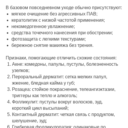
В базовом повседневном уходе обычно присутствуют:
мягкое очищение без агрессивных ПАВ;
кератолитик с низкой частотой применения;
некомедогенное увлажнение;
средства точечного нанесения при обострении;
фотозащита с легкими текстурами;
бережное снятие макияжа без трения.
Признаки, помогающие отличить схожие состояния:
Акне: комедоны, папулы, пустулы, болезненность
узелков;
Пероральный дерматит: сетка мелких папул,
жжение, бледная кайма у губ;
Розацеа: стойкое покраснение, телеангиэктазии,
триггеры как тепло и алкоголь;
Фолликулит: пустулы вокруг волосков, зуд,
короткий цикл высыпаний;
Контактный дерматит: четкая связь с продуктом,
шелушение, зуд;
Грибковая фолликулопатия: одинаковые по