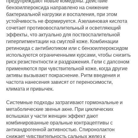
предупреждают новые комедоны. Действие
бензоилпероксида направлено на снижение
бактериальной нагрузки и воспаления, при этом
устойчивость не формируется. Азелаиновая кислота
сочетает противовоспалительный и осветляющий
эффекты, что актуально для поствоспалительной
гиперпигментации на смуглой коже. Комбинации
ретиноида с антибиотиком или с бензоилпероксидом
используются ограниченными курсами, чтобы снизить
риск резистентности и раздражения. Гели с дапсоном
применяются при чувствительной коже, когда другие
активы вызывают покраснение. Ритм введения и
частота нанесения зависят от переносимости,
климата и привычек.
Системные подходы затрагивают гормональные и
метаболические звенья акне. При циклических
вспышках у части женщин эффект дают
комбинированные оральные контрацептивы с
антиандрогенной активностью. Спиронолактон
снижает чувствительность сальных желез к