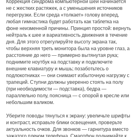
Коррекция синдрома компьютерной шеи начинается
не с жестких растяжек, а с уменьшения источников
перегрузки. Если среда «толкает» голову вперед,
любая гимнастика будет работать как таблетка на
фоне неизменной причины. Принцип простой: вернуть
нейтраль к шее и вариативность движения в течение
дня. Для этого отрегулируйте высоту экрана так,
чтобы верхняя треть монитора была на уровне глаз, а
расстояние до него — примерно вытянутая рука;
поднимите ноутбук на подставку и подключите
внешние клавиатуру и мышь; позаботьтесь о
подлокотниках — они снимают избыточную нагрузку с
трапеций. Ступни должны уверенно стоять на полу
(при необходимости — подставка), бедра —
параллельно полу, поясница — с опорой в кресле или
небольшим валиком.
Уберите поводы тянуться к экрану: увеличьте шрифты
и контраст, исправьте блики освещения, проверьте
актуальность очков. Для звонков — гарнитура вместо
зажатого плечом телефона. Смартфон поднимайте к