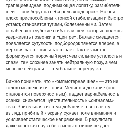
трапециевидная, поднимающая лопатку, разгибатели
шеи — они берут на себя роль «подпорок». Но они
плохо приспособлены к тонкой стабилизации и быстро
устают, становятся тугими, болезненными. Затем
ослабевают глубокие сгибатели шеи, которые должны
удерживать позвонки в «центре». Баланс смещается:
появляется сутулость, подбородок тянется вперед, а
верхняя часть спины застывает. Так незаметно
формируется порочный круг: чем сильнее усталость и
спазм, тем сложнее занять нейтральную позу, а чем
меньше нейтрали — тем больше перегрузка.
Важно понимать, что «компьютерная шея» — это не
только мышечная история. Меняется дыхание (оно
становится поверхностным), падает вариабельность
осанки, снижается чувствительность к «сигналам»
тела. Зрительная система добавляет свою лепту:
взгляд, прибитый к экрану, сужает поле внимания и
усиливает статическое напряжение. В результате
даже короткая пауза без смены позиции не даёт