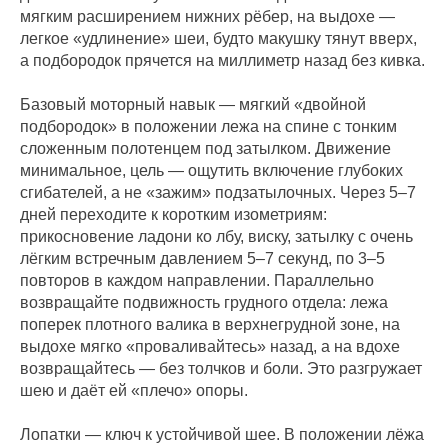
мягким расширением нижних рёбер, на выдохе —
легкое «удлинение» шеи, будто макушку тянут вверх,
а подбородок прячется на миллиметр назад без кивка.
Базовый моторный навык — мягкий «двойной
подбородок» в положении лежа на спине с тонким
сложенным полотенцем под затылком. Движение
минимальное, цель — ощутить включение глубоких
сгибателей, а не «зажим» подзатылочных. Через 5–7
дней переходите к коротким изометриям:
прикосновение ладони ко лбу, виску, затылку с очень
лёгким встречным давлением 5–7 секунд, по 3–5
повторов в каждом направлении. Параллельно
возвращайте подвижность грудного отдела: лежа
поперек плотного валика в верхнегрудной зоне, на
выдохе мягко «проваливайтесь» назад, а на вдохе
возвращайтесь — без толчков и боли. Это разгружает
шею и даёт ей «плечо» опоры.
Лопатки — ключ к устойчивой шее. В положении лёжа