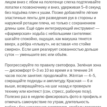
лицом вниз с лбом на полотенце слегка подтягивайте
лопатки к позвоночнику и вниз, удерживая 5–8 секунд
без подъёма плеч к ушам. Позже добавляйте лёгкие
эластичные ленты для разведения рук в стороны и
наружной ротации плеча, но только с сохранением
длины шеи. Ещё один интегрирующий инструмент —
«фармерская» ходьба с небольшими гантелями:
шагайте спокойно, ощущая, как макушка тянется
вверх, а рёбра «плывут», не вставая «по стойке
смирно». Если шея реагирует скованностью дольше
суток — уменьшите вес или объём.
Прогрессируйте по правилу светофора. Зелёная зона
— дискомфорт 0–3 из 10 во время и в течение 24
часов после занятия: продолжайте. Жёлтая — 4–5,
сокращайте подходы и амплитуду. Красная — 6 и
выше, возвращайтесь на шаг назад и проверьте
технику или контекст (сон, стресс, рабочую позу).
Полезно раз в неделю фиксировать фото в профиль и
отмечать самочувствие по утрам, длительность