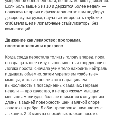
умеренной болезненности, но не заменяют движения.
Если боль выше 5 из 10 и держится более недели —
подключите врача и физиотерапевта: вам подберут
дозировку нагрузки, научат активировать глубокие
сгибатели шеи и лопаточные стабилизаторы без
компенсаций.
Движение как лекарство: программа
восстановления и прогресс
Когда среда перестала толкать голову вперед, пора
возвращать шее силу, выносливость и координацию.
Логика проста: сначала учим тело находить нейтраль
и дышать объёмно, затем укрепляем «забытые»
мышцы, и только после этого наращиваем
выносливость в повседневных задачах. Первые
недели — про качество, а не про «жечь» мышцы:
меньше амплитуды, больше внимания к ощущению
длины в задней поверхности шеи и мягкой опоре
лопаток на ребра. Любая тренировка начинается с
дыхания: 2–3 минуты спокойных вдохов носом с