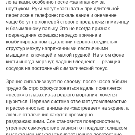
лопатками, особенно после «залипания» за
ноутбуком. Руки могут «засыпать» при длительной
переписке в телефоне: покалывание и онемение
чаще бегут по локтевой стороне предплечья к мизинцу
и безымянному пальцу. Это не всегда признак
повреждения корешка; нередко причина в
комбинированном сдавлении нервно‑сосудистых
структур между напряженными лестничными
мышцами, ключицей и малой грудной. На этом фоне
кисти иногда мёрзнут, ладони бледнеют — реакция
сосудов на постоянный симпатический тонус.
Зрение сигнализирует по‑своему: после часов вблизи
трудно быстро сфокусироваться вдаль, появляется
«песок» в глазах из‑за редкого моргания, хочется
щуриться. Нервная система отвечает утомляемостью
и рассеянностью: внимание «застревает» на экране, а
любые отвлечения кажутся чрезмерно
раздражающими. Сон становится поверхностным,
утреннее самочувствие зависит от подушки: слишком
высокая или мягкая усиливает ночное перетекание