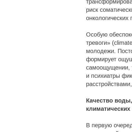
трансформироват
риск соматическ
онкологических 
Особую обеспок
тревоги» (climat
молодежи. Пост
формирует ощущ
самоощущении, 
и психиатры фи
расстройствами,
Качество воды,
климатических
В первую очеред