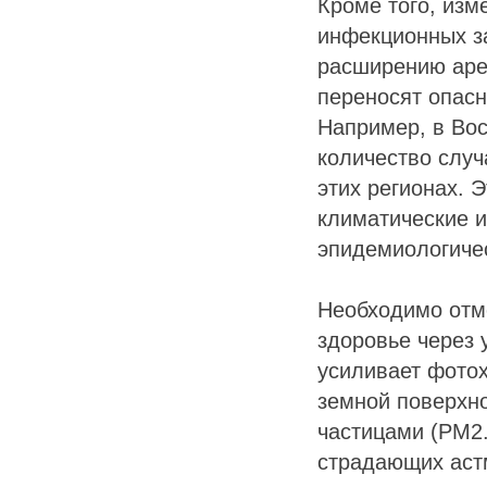
Кроме того, изм
инфекционных з
расширению ареа
переносят опас
Например, в Вос
количество случ
этих регионах. 
климатические 
эпидемиологичес
Необходимо отме
здоровье через 
усиливает фотох
земной поверхно
частицами (PM2.
страдающих аст