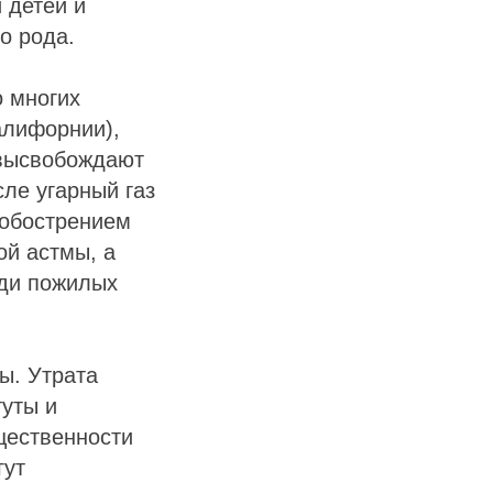
 детей и
о рода.
о многих
алифорнии),
 высвобождают
сле угарный газ
 обострением
ой астмы, а
еди пожилых
ы. Утрата
уты и
щественности
гут