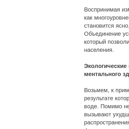
Воспринимая изм
как многоуровне
становится ясн
Объединение уси
который позвол
населения.
Экологические 
ментального з
Возьмем, к прим
результате кото
воде. Помимо не
вызывают ухудш
распространени