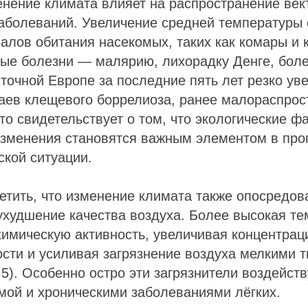
енение климата влияет на распространение век
аболеваний. Увеличение средней температуры 
лов обитания насекомых, таких как комары и 
ные болезни — малярию, лихорадку Денге, боле
точной Европе за последние пять лет резко ув
аев клещевого боррелиоза, ранее малораспрос
Это свидетельствует о том, что экологические ф
изменения становятся важным элементом в про
кой ситуации.
тить, что изменение климата также опосредов
ухудшение качества воздуха. Более высокая т
имическую активность, увеличивая концентрац
сти и усиливая загрязнение воздуха мелкими 
5). Особенно остро эти загрязнители воздейст
мой и хроническими заболеваниями лёгких.