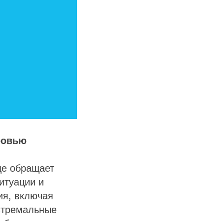
ровью
ще обращает
итуации и
ия, включая
стремальные