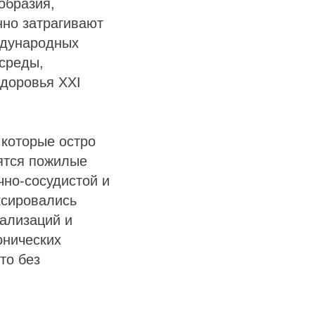
образия,
нно затрагивают
ждународных
среды,
здоровья XXI
 которые остро
ятся пожилые
чно-сосудистой и
ксировались
тализаций и
онических
то без