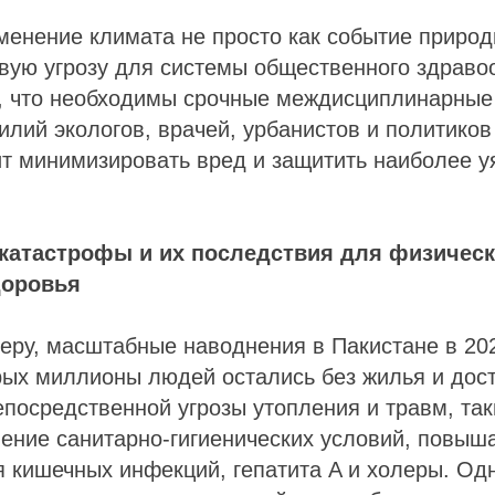
енение климата не просто как событие природн
вую угрозу для системы общественного здраво
о, что необходимы срочные междисциплинарные
лий экологов, врачей, урбанистов и политиков
ит минимизировать вред и защитить наиболее 
катастрофы и их последствия для физическ
доровья
еру, масштабные наводнения в Пакистане в 202
рых миллионы людей остались без жилья и дост
посредственной угрозы утопления и травм, так
ение санитарно-гигиенических условий, повыша
я кишечных инфекций, гепатита A и холеры. О