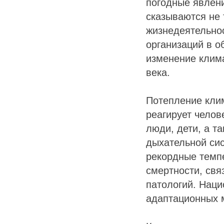
погодные явлени
сказываются не 
жизнедеятельно
организаций в 
изменение клим
века.
Потепление клим
реагирует челов
люди, дети, а т
дыхательной сис
рекордные темпе
смертности, свя
патологий. Наци
адаптационных м