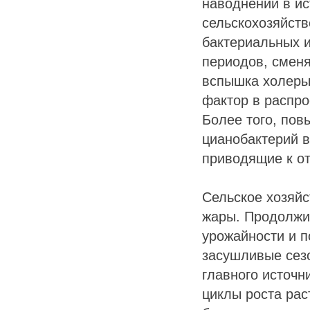
наводнений в ис
сельскохозяйств
бактериальных 
периодов, смен
вспышка холеры
фактор в распро
Более того, по
цианобактерий в
приводящие к о
Сельское хозяйс
жары. Продолжит
урожайности и п
засушливые сез
главного источ
циклы роста рас