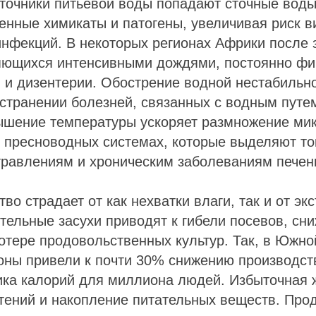
точники питьевой воды попадают сточные воды
енные химикаты и патогены, увеличивая риск в
инфекций. В некоторых регионах Африки после
яющихся интенсивными дождями, постоянно фи
 и дизентерии. Обострение водной нестабильн
странении болезней, связанных с водным путе
вышение температуры ускоряет размножение ми
 пресноводных системах, которые выделяют то
травлениям и хроническим заболеваниям печен
тво страдает от как нехватки влаги, так и от э
ельные засухи приводят к гибели посевов, сн
отере продовольственных культур. Так, в Южно
оны привели к почти 30% снижению производст
ника калорий для миллиона людей. Избыточная 
тений и накопление питательных веществ. Про