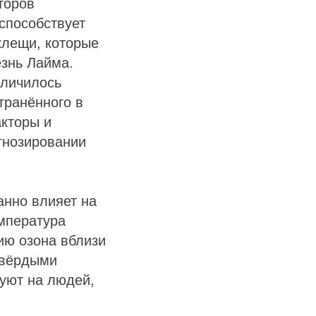
торов
способствует
клещи, которые
знь Лайма.
еличилось
транённого в
акторы и
гнозировании
анно влияет на
емпература
ию озона вблизи
твёрдыми
вуют на людей,