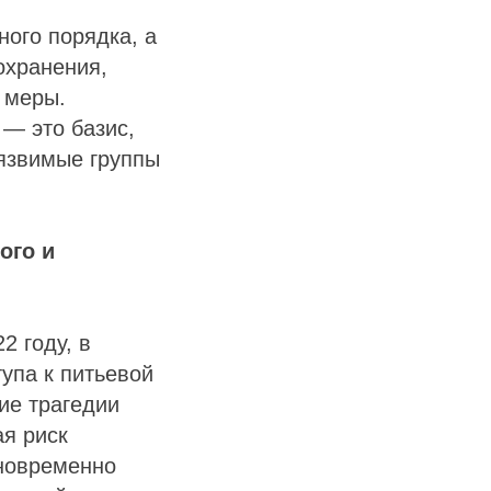
ого порядка, а
охранения,
 меры.
 — это базис,
уязвимые группы
ого и
2 году, в
упа к питьевой
ие трагедии
я риск
дновременно