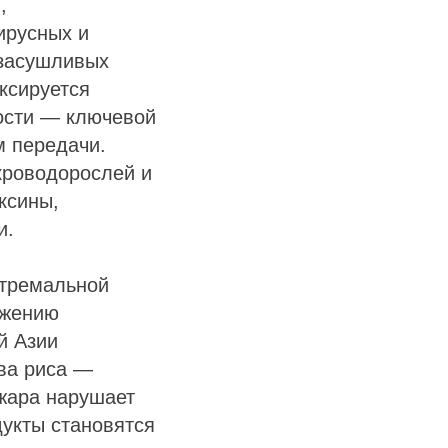
,
ирусных и
 засушливых
ксируется
ости — ключевой
м передачи.
кроводорослей и
ксины,
и.
кстремальной
ижению
й Азии
ва риса —
жара нарушает
дукты становятся