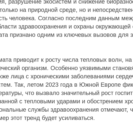
я, разрушение экосистем и снижение биоразно
только на природной среде, но и непосредстве
сть человека. Согласно последним данным ме
области здравоохранения и охраны окружающей 
ата признано одним из ключевых вызовов для 
ата приводит к росту числа тепловых волн, на
еческий организм. Особенно уязвимыми станов
акже лица с хроническими заболеваниями серде
тем. Так, летом 2023 года в Южной Европе фи
ратуры, что вызвало значительный рост госпи
занной с тепловыми ударами и обострением хр
ональные службы здравоохранения отмечают, ч
ер этот тренд будет усиливаться.