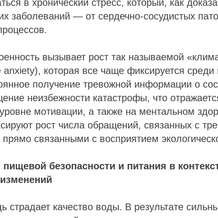
ься в хронический стресс, который, как доказ
их заболеваний — от сердечно-сосудистых пат
процессов.
оенность вызывает рост так называемой «клим
e anxiety), которая все чаще фиксируется среди
оянное получение тревожной информации о со
ение неизбежности катастрофы, что отражаетс
уровне мотивации, а также на ментальном здо
ксируют рост числа обращений, связанных с т
 прямо связанными с восприятием экологическо
 пищевой безопасности и питания в контекс
 изменений
ь страдает качество воды. В результате сильн