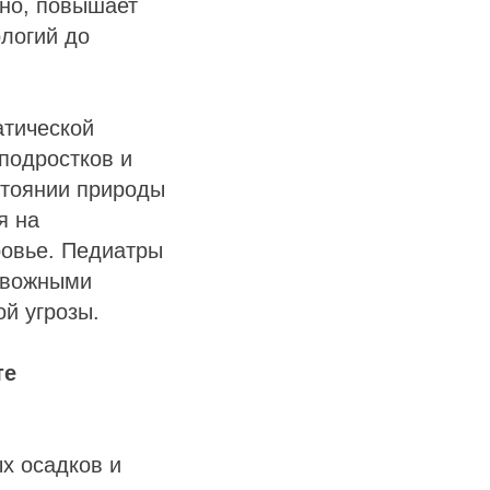
ано, повышает
ологий до
атической
 подростков и
стоянии природы
я на
ровье. Педиатры
ревожными
й угрозы.
те
ых осадков и