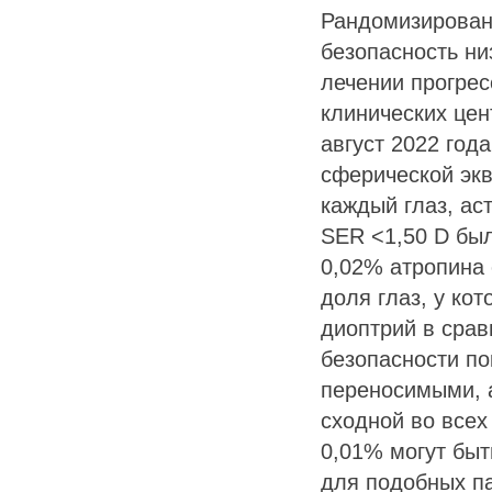
Рандомизирован
безопасность ни
лечении прогрес
клинических цен
август 2022 года
сферической экв
каждый глаз, ас
SER <1,50 D бы
0,02% атропина
доля глаз, у ко
диоптрий в срав
безопасности по
переносимыми, а
сходной во всех
0,01% могут бы
для подобных п