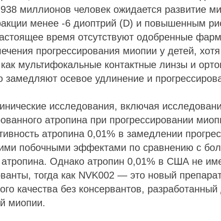
 938 миллионов человек ожидается развитие ми
акции менее -6 диоптрий (D) и повышенным ри
настоящее время отсутствуют одобренные фарм
ечения прогрессирования миопии у детей, хот
 как мультифокальные контактные линзы и орто
о замедляют осевое удлинение и прогрессиров
инические исследования, включая исследован
ованного атропина при прогрессировании миоп
тивность атропина 0,01% в замедлении прогре
ими побочными эффектами по сравнению с бо
 атропина. Однако атропин 0,01% в США не име
ванты, тогда как NVK002 — это новый препара
го качества без консервантов, разработанный
й миопии.