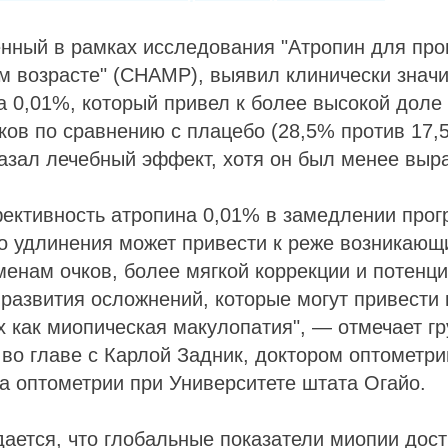
нный в рамках исследования "Атропин для про
ом возрасте" (CHAMP), выявил клинически зна
 0,01%, который привел к более высокой доле
ков по сравнению с плацебо (28,5% против 17,
азал лечебный эффект, хотя он был менее выр
ективность атропина 0,01% в замедлении прог
о удлинения может привести к реже возникающ
енам очков, более мягкой коррекции и потенц
развития осложнений, которые могут привести 
х как миопическая макулопатия", — отмечает г
во главе с Карлой Задник, доктором оптометр
 оптометрии при Университете штата Огайо.
дается, что глобальные показатели миопии дост