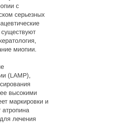
опии с
ском серьезных
ацевтические
я существуют
кератология,
ание миопии.
ие
ии (LAMP),
ссирования
лее высокими
ет маркировки и
т атропина
 для лечения