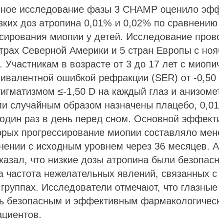
ное исследование фазы 3 CHAMP оценило эфф
зких доз атропина 0,01% и 0,02% по сравнению
сирования миопии у детей. Исследование пров
трах Северной Америки и 5 стран Европы с ноя
. Участникам в возрасте от 3 до 17 лет с миопи
ивалентной ошибкой рефракции (SER) от -0,50 
тигматизмом ≤-1,50 D на каждый глаз и анизом
ли случайным образом назначены плацебо, 0,0
 один раз в день перед сном. Основной эффек
торых прогрессирование миопии составляло мен
нении с исходным уровнем через 36 месяцев. 
казал, что низкие дозы атропина были безопас
 частота нежелательных явлений, связанных с
 группах. Исследователи отмечают, что глазные
ть безопасным и эффективным фармакологичес
ациентов.