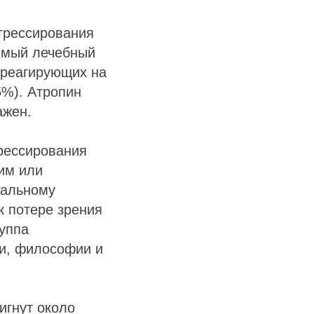
грессирования
чимый лечебный
 реагирующих на
5%). Атропин
ажен.
рессирования
им или
иальному
к потере зрения
руппа
ии, философии и
игнут около