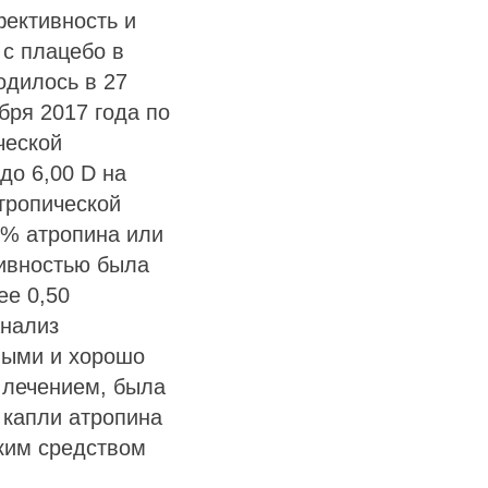
ективность и
 с плацебо в
одилось в 27
бря 2017 года по
ческой
до 6,00 D на
етропической
1% атропина или
тивностью была
ее 0,50
Анализ
ными и хорошо
 лечением, была
 капли атропина
ким средством