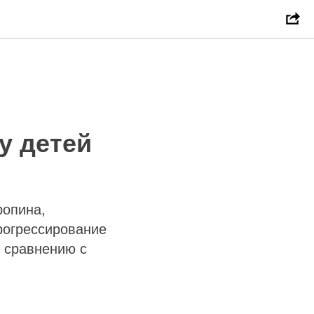
у детей
ропина,
рогрессирование
о сравнению с