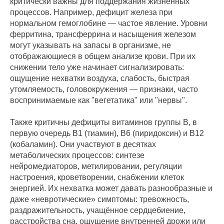
критически важны для поддержания жизненных
процессов. Например, дефицит железа при
нормальном гемоглобине — частое явление. Уровни
ферритина, трансферрина и насыщения железом
могут указывать на запасы в организме, не
отображающиеся в общем анализе крови. При их
снижении тело уже начинает сигнализировать:
ощущение нехватки воздуха, слабость, быстрая
утомляемость, головокружения — признаки, часто
воспринимаемые как "вегетатика" или "нервы".
Также критичны дефициты витаминов группы B, в
первую очередь B1 (тиамин), B6 (пиридоксин) и B12
(кобаламин). Они участвуют в десятках
метаболических процессов: синтезе
нейромедиаторов, метилировании, регуляции
настроения, кроветворении, снабжении клеток
энергией. Их нехватка может давать разнообразные и
даже «невротические» симптомы: тревожность,
раздражительность, учащённое сердцебиение,
расстройства сна, ощущение внутренней дрожи или