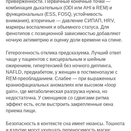
приверженности. Первичные конечные точки —
комбинация дыхательных (ODI или AHI в REM) и
функциональных (ESS, FOSQ, устойчивость
внимания), вторичные — давление СИПАП, HRV,
маркеры воспаления и объемного статуса. Для
фенотипов с позиционной зависимостью добавляют
ночную актиметрию и оценку доли времени на спине.
Гетерогенность отклика предсказуема. Лучший ответ
чаще у пациентов с висцеральным и шейным
ожирением, гипертензией без ночного диппинга,
NAFLD, предиабетом, у женщин в постменопаузе с
REM‑преобладанием. Слабее — при выраженных
краниофациальных аномалиях или высоком «loop
gain», где метаболическая разгрузка нужна, но
недостаточна. У сменщиков со сдвигами ритма
эффект есть, если выстроить закрепленные окна
приема пищи.
Безопасность в контексте сна имеет нюансы. Тошнота
и вздутие могут ухудшать переносимость маски;