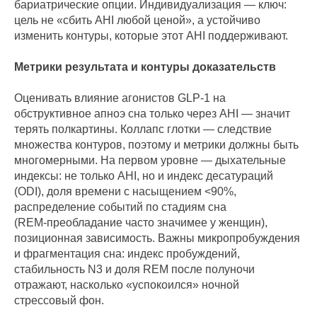
бариатрические опции. Индивидуализация — ключ:
цель не «сбить AHI любой ценой», а устойчиво
изменить контуры, которые этот AHI поддерживают.
Метрики результата и контуры доказательств
Оценивать влияние агонистов GLP‑1 на
обструктивное апноэ сна только через AHI — значит
терять полкартины. Коллапс глотки — следствие
множества контуров, поэтому и метрики должны быть
многомерными. На первом уровне — дыхательные
индексы: не только AHI, но и индекс десатураций
(ODI), доля времени с насыщением <90%,
распределение событий по стадиям сна
(REM‑преобладание часто значимее у женщин),
позиционная зависимость. Важны микропробуждения
и фрагментация сна: индекс пробуждений,
стабильность N3 и доля REM после полуночи
отражают, насколько «успокоился» ночной
стрессовый фон.