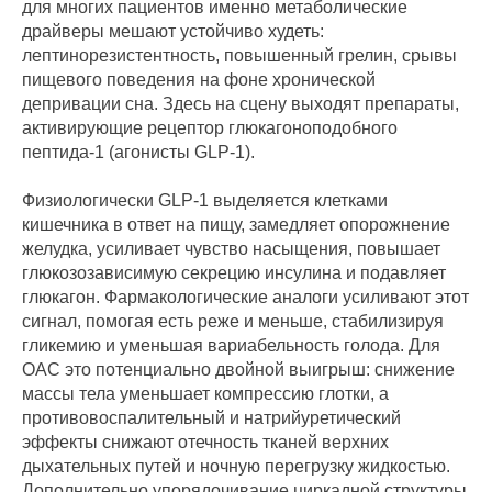
для многих пациентов именно метаболические
драйверы мешают устойчиво худеть:
лептинорезистентность, повышенный грелин, срывы
пищевого поведения на фоне хронической
депривации сна. Здесь на сцену выходят препараты,
активирующие рецептор глюкагоноподобного
пептида‑1 (агонисты GLP‑1).
Физиологически GLP‑1 выделяется клетками
кишечника в ответ на пищу, замедляет опорожнение
желудка, усиливает чувство насыщения, повышает
глюкозозависимую секрецию инсулина и подавляет
глюкагон. Фармакологические аналоги усиливают этот
сигнал, помогая есть реже и меньше, стабилизируя
гликемию и уменьшая вариабельность голода. Для
ОАС это потенциально двойной выигрыш: снижение
массы тела уменьшает компрессию глотки, а
противовоспалительный и натрийуретический
эффекты снижают отечность тканей верхних
дыхательных путей и ночную перегрузку жидкостью.
Дополнительно упорядочивание циркадной структуры