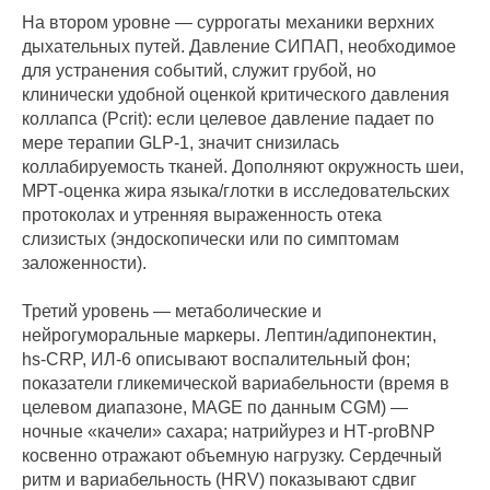
На втором уровне — суррогаты механики верхних
дыхательных путей. Давление СИПАП, необходимое
для устранения событий, служит грубой, но
клинически удобной оценкой критического давления
коллапса (Pcrit): если целевое давление падает по
мере терапии GLP‑1, значит снизилась
коллабируемость тканей. Дополняют окружность шеи,
МРТ‑оценка жира языка/глотки в исследовательских
протоколах и утренняя выраженность отека
слизистых (эндоскопически или по симптомам
заложенности).
Третий уровень — метаболические и
нейрогуморальные маркеры. Лептин/адипонектин,
hs‑CRP, ИЛ‑6 описывают воспалительный фон;
показатели гликемической вариабельности (время в
целевом диапазоне, MAGE по данным CGM) —
ночные «качели» сахара; натрийурез и НТ‑proBNP
косвенно отражают объемную нагрузку. Сердечный
ритм и вариабельность (HRV) показывают сдвиг