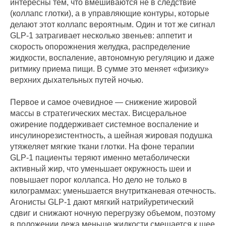
интересны тем, что вмешиваются не в следствие
(коллапс глотки), а в управляющие контуры, которые
делают этот коллапс вероятным. Один и тот же сигнал
GLP‑1 затрагивает несколько звеньев: аппетит и
скорость опорожнения желудка, распределение
жидкости, воспаление, автономную регуляцию и даже
ритмику приема пищи. В сумме это меняет «физику»
верхних дыхательных путей ночью.
Первое и самое очевидное — снижение жировой
массы в стратегических местах. Висцеральное
ожирение поддерживает системное воспаление и
инсулинорезистентность, а шейная жировая подушка
утяжеляет мягкие ткани глотки. На фоне терапии
GLP‑1 пациенты теряют именно метаболически
активный жир, что уменьшает окружность шеи и
повышает порог коллапса. Но дело не только в
килограммах: уменьшается внутритканевая отечность.
Агонисты GLP‑1 дают мягкий натрийуретический
сдвиг и снижают ночную перегрузку объемом, поэтому
в положении лежа меньше жидкости смещается к шее