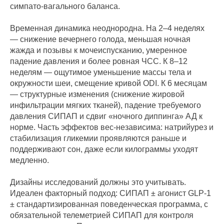
симпато‑вагального баланса.
Временная динамика неоднородна. На 2–4 неделях
— снижение вечернего голода, меньшая ночная
жажда и позывы к мочеиспусканию, умеренное
падение давления и более ровная ЧСС. К 8–12
неделям — ощутимое уменьшение массы тела и
окружности шеи, смещение кривой ODI. К 6 месяцам
— структурные изменения (снижение жировой
инфильтрации мягких тканей), падение требуемого
давления СИПАП и сдвиг «ночного диппинга» АД к
норме. Часть эффектов вес‑независима: натрийурез и
стабилизация гликемии проявляются раньше и
поддерживают сон, даже если килограммы уходят
медленно.
Дизайны исследований должны это учитывать.
Идеален факторный подход: СИПАП ± агонист GLP‑1
± стандартизированная поведенческая программа, с
обязательной телеметрией СИПАП для контроля