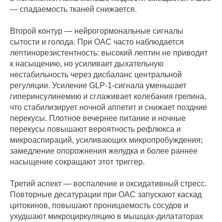
— спадаемость тканей снижается.
Второй контур — нейрогормональные сигналы
сытости и голода. При ОАС часто наблюдается
лептинорезистентность: высокий лептин не приводит
к насыщению, но усиливает дыхательную
нестабильность через дисбаланс центральной
регуляции. Усиление GLP‑1‑сигнала уменьшает
гиперинсулинемию и сглаживает колебания грелина,
что стабилизирует ночной аппетит и снижает поздние
перекусы. Плотное вечернее питание и ночные
перекусы повышают вероятность рефлюкса и
микроаспираций, усиливающих микропробуждения;
замедление опорожнения желудка и более раннее
насыщение сокращают этот триггер.
Третий аспект — воспаление и оксидативный стресс.
Повторные десатурации при ОАС запускают каскад
цитокинов, повышают проницаемость сосудов и
ухудшают микроциркуляцию в мышцах‑дилататорах