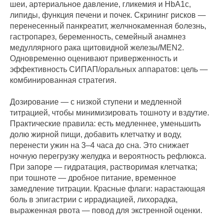
шеи, артериальное давление, гликемия и HbA1c,
липиды, функция печени и почек. Скрининг рисков —
перенесенный панкреатит, желчнокаменная болезнь,
гастропарез, беременность, семейный анамнез
медуллярного рака щитовидной железы/MEN2.
Одновременно оценивают приверженность и
эффективность СИПАП/оральных аппаратов: цель —
комбинированная стратегия.
Дозирование — с низкой ступени и медленной
титрацией, чтобы минимизировать тошноту и вздутие.
Практические правила: есть медленнее, уменьшить
долю жирной пищи, добавить клетчатку и воду,
перенести ужин на 3–4 часа до сна. Это снижает
ночную перегрузку желудка и вероятность рефлюкса.
При запоре — гидратация, растворимая клетчатка;
при тошноте — дробное питание, временное
замедление титрации. Красные флаги: нарастающая
боль в эпигастрии с иррадиацией, лихорадка,
выраженная рвота — повод для экстренной оценки.