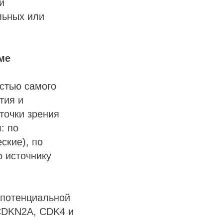
и
льных или
ме
стью самого
тия и
точки зрения
: по
ские), по
о источнику
 потенциальной
 CDKN2A, CDK4 и