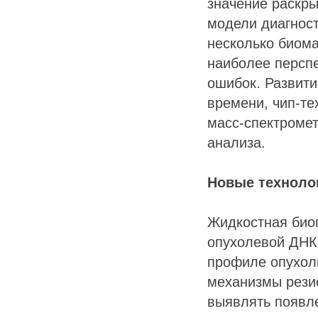
значение раскры
модели диагнос
несколько биома
наиболее персп
ошибок. Развити
времени, чип-те
масс-спектромет
анализа.
Новые техноло
Жидкостная био
опухолевой ДНК 
профиле опухоли
механизмы рези
выявлять появл