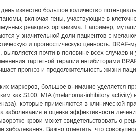
 день известно большое количество потенциал
ланомы, включая гены, участвующие в клеточно
ммунных реакциях организма. Например, мутац
ются у значительной доли пациентов с мелано
тическую и прогностическую ценность. BRAF-му
, выявляется почти в половине всех случаев и 
менения таргетной терапии ингибиторами BRAF
чшает прогноз и продолжительность жизни паци
ских маркеров, большое внимание уделяется п
им как S100, MIA (melanoma-inhibitory activity)
еназа), которые применяются в клинической пра
да заболевания и оценки эффективности лечен
ыворотке крови может свидетельствовать о рец
и заболевания. Важно отметить, что совокупно