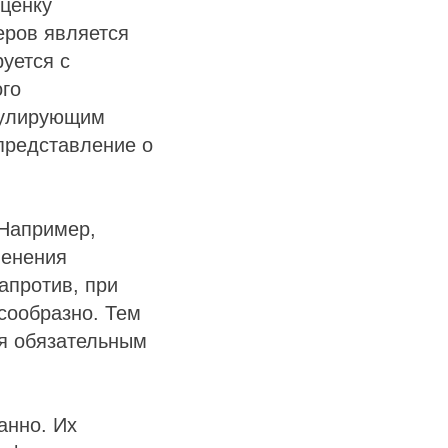
ценку
еров является
руется с
ого
кулирующим
представление о
 Например,
менения
апротив, при
сообразно. Тем
ся обязательным
анно. Их