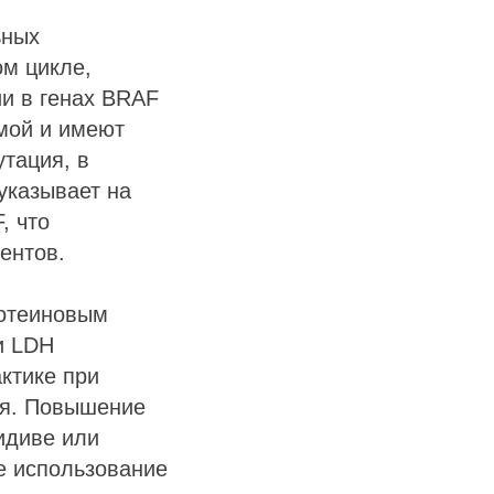
ьных
м цикле,
ии в генах BRAF
мой и имеют
тация, в
указывает на
, что
ентов.
ротеиновым
 и LDH
ктике при
ия. Повышение
идиве или
е использование