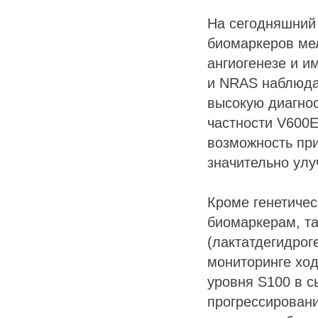
На сегодняшний
биомаркеров ме
ангиогенезе и и
и NRAS наблюда
высокую диагнос
частности V600E
возможность при
значительно улу
Кроме генетиче
биомаркерам, так
(лактатдегидрог
мониторинге хо
уровня S100 в с
прогрессировани