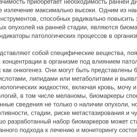
ачимость приобретает необходимость ранней ди
е излечение максимально высоки. Одним из на
инструментов, способных радикально повысить
ых опухолей на ранней стадии, являются биом
дикаторы патологических процессов в организ
дставляют собой специфические вещества, по
 концентрации в организме под влиянием пато
х как онкогенез. Они могут быть представлены 
ислотами, липидами или метаболитами и выявл
биологических жидкостях, включая кровь, мочу и
ологий, в том числе меланомы, биомаркеры сп
нные сведения не только о наличии опухоли, но
ктивности, стадии, риске метастазирования и ч
шо разработанный набор биомаркеров может ст
нного подхода к лечению и мониторингу состо