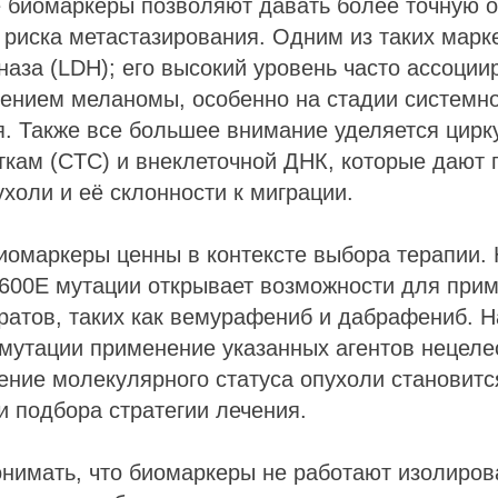
е биомаркеры позволяют давать более точную о
риска метастазирования. Одним из таких марк
наза (LDH); его высокий уровень часто ассоции
чением меланомы, особенно на стадии системн
я. Также все большее внимание уделяется цир
кам (CTC) и внеклеточной ДНК, которые дают 
холи и её склонности к миграции.
иомаркеры ценны в контексте выбора терапии.
600E мутации открывает возможности для при
ратов, таких как вемурафениб и дабрафениб. Н
 мутации применение указанных агентов нецеле
ение молекулярного статуса опухоли становит
и подбора стратегии лечения.
нимать, что биомаркеры не работают изолиров