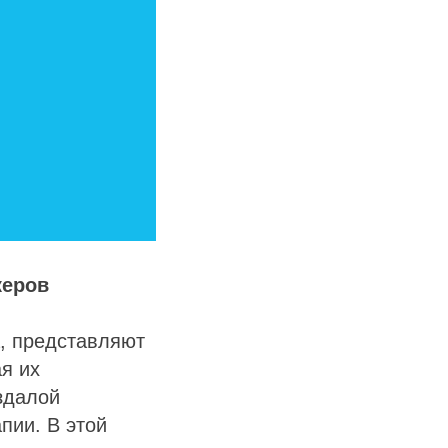
керов
, представляют
я их
здалой
пии. В этой