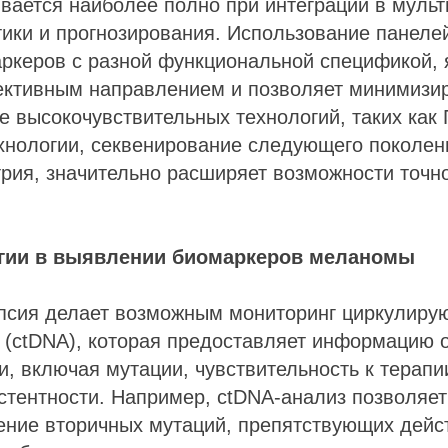
вается наиболее полно при интеграции в муль
тики и прогнозирования. Использование панел
ркеров с разной функциональной спецификой, 
ективным направлением и позволяет минимизир
е высокочувствительных технологий, таких как
хнологии, секвенирование следующего поколен
рия, значительно расширяет возможности точно
гии в выявлении биомаркеров меланомы
псия делает возможным мониторинг циркулиру
(ctDNA), которая предоставляет информацию о
, включая мутации, чувствительность к терап
стентности. Например, ctDNA-анализ позволяе
ение вторичных мутаций, препятствующих дейс