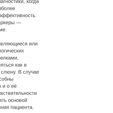
агностики, когда
иболее
 эффективность
аркеры —
ме.
являющиеся или
логических
белками,
яться как в
 слюну. В случае
особны
 и о её
увствительности
ать основой
яния пациента.