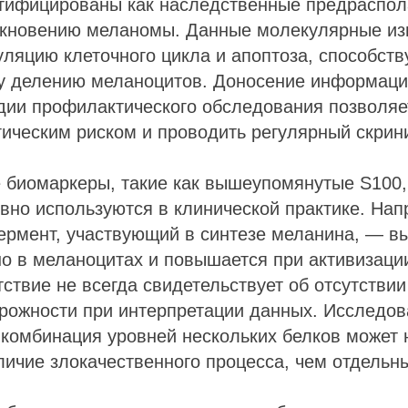
тифицированы как наследственные предраспо
икновению меланомы. Данные молекулярные и
уляцию клеточного цикла и апоптоза, способств
у делению меланоцитов. Доносение информаци
дии профилактического обследования позволяе
ическим риском и проводить регулярный скрини
 биомаркеры, такие как вышеупомянутые S100,
ивно используются в клинической практике. Нап
ермент, участвующий в синтезе меланина, — в
о в меланоцитах и повышается при активизаци
тствие не всегда свидетельствует об отсутстви
орожности при интерпретации данных. Исследо
 комбинация уровней нескольких белков может
личие злокачественного процесса, чем отдельн