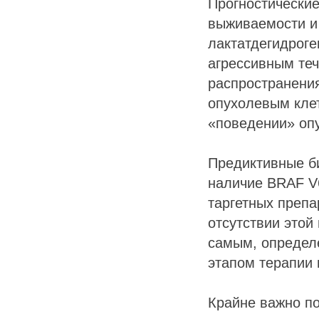
Прогностически
выживаемости и 
лактатдегидроге
агрессивным те
распространени
опухолевым клет
«поведении» опу
Предиктивные б
наличие BRAF V
таргетных препа
отсутствии этой
самым, определ
этапом терапии 
Крайне важно по