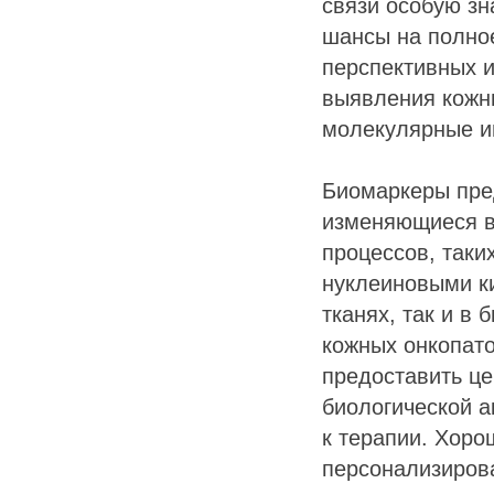
связи особую зн
шансы на полно
перспективных 
выявления кожн
молекулярные ин
Биомаркеры пре
изменяющиеся в
процессов, таки
нуклеиновыми к
тканях, так и в 
кожных онкопат
предоставить це
биологической а
к терапии. Хоро
персонализирова