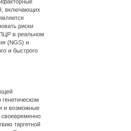
тифакторные
ей, включающих
является
овать риски
 ПЦР в реальном
ия (NGS) и
го и быстрого
ющей
 генетическом
ии и возможные
т своевременно
твию таргетной