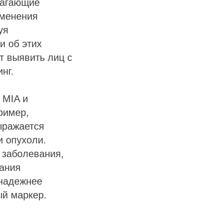
лагающие
зменения
уя
и об этих
т выявить лиц с
нг.
 MIA и
ример,
ыражается
и опухоли.
и заболевания,
вания
 надежнее
ый маркер.