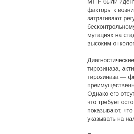
MITF были иден
факторы к возн
затрагивают рег
бесконтрольном
мутациях на ста
высоким онколог
Диагностические
тирозиназа, акт
тирозиназа — ф
преимущественн
Однако его отсу
что требует ост
показывают, что
указывать на на