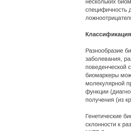
нескольких биом
специфичность 
ложноотрицатель
Классификация
Разнообразие б
заболевания, ра
поведенческой с
биомаркеры мож
молекулярной пр
функции (диагно
получения (из кр
Генетические б
склонности к ра