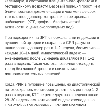
календарю, а состоянию плацентарного кровотока и
гестационному возрасту. Базовый принцип прост: чем
ближе признаки декомпенсации и чем меньше срок,
тем плотнее допплер‑контроль и шире арсенал
наблюдения (КТГ, профиль биофизической
активности, оценка околоплодных вод).
При подозрении на ЗРП с нормальными индексами в
пуповинной артерии и сохранным CPR разумно
планировать допплер раз в 1–2 недели, биометрию —
каждые 10–14 дней, амниотический индекс —
еженедельно; после 32 недель добавляют КТГ 1–2
раза в неделю. Такая частота позволяет отследить
тренд без лишней тревоги и снизить риск
ложноположительных решений.
Когда PI/IR в пуповине повышены, но диастолический
поток сохранен, мониторинг уплотняют: допплер 1–2
раза в неделю, КТГ не реже двух раз в неделю после
28–30 недель, амниотический индекс еженедельно.
При устойчивом снижении CPR или мозговом