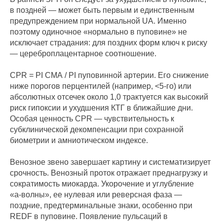
в поздней — может быть первым и единственным
предупреждением при нормальной UA. Именно
поэтому одиночное «нормально в пуповине» не
исключает страдания: для поздних форм ключ к риску
— цереброплацентарное соотношение.
CPR = PI СМА / PI пуповинной артерии. Его снижение
ниже порогов перцентилей (например, <5‑го) или
абсолютных отсечек около 1,0 трактуется как высокий
риск гипоксии и ухудшения КТГ в ближайшие дни.
Особая ценность CPR — чувствительность к
субклинической декомпенсации при сохранной
биометрии и амниотическом индексе.
Венозное звено завершает картину и систематизирует
срочность. Венозный проток отражает преднагрузку и
сократимость миокарда. Укорочение и углубление
«а‑волны», ее нулевая или реверсная фаза —
поздние, предтерминальные знаки, особенно при
REDF в пуповине. Появление пульсаций в