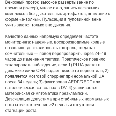
Венозный проток: высокое развертывание по
времени (sweep), малое окно, запись нескольких
комплексов без дыхательных артефактов; внимание к
форме «а‑волны». Пульсации в пуповинной вене
учитываются только вне дыхания.
Качество данных напрямую определяет частота
мониторинга: надежные, воспроизводимые кривые
позволяют деэскалировать контроль, тогда как
сомнительные — повод перепроверить через 24–48
часов до изменения тактики. Практическое правило:
эскалировать наблюдение, если 1) PI UA растет в
динамике и/или CPR падает ниже 5‑го перцентиля; 2)
появляется мозговой спэрринг при нормальной UA
после 34 недель; 3) фиксирован AEDF/REDF или
патологическая «а‑волна» в DV; 4) усиливается
материнская симптоматика преэклампсии.
Деэскалация допустима при стабильных нормальных
показателях в течение ≥2 недель и отсутствии
стагнации роста.