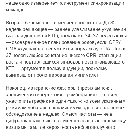
«еще одно измерение», а инструмент синхронизации
команды.
Возраст беременности меняет приоритеты. До 32
недель решающее — раннее улавливание ухудшений
(частый допплер и КТГ), тогда как в 34–37 недель ключ
— своевременное планирование родов, если CPR/
СМА ухудшаются несмотря на нормальную UA. После
37 недель любое сочетание низкого CPR, стагнации
роста и повторяющихся эпизодов неуспокаивающего
КТГ — аргумент в пользу индукции, поскольку
выигрыш от пролонгирования минимален.
Наконец, материнские факторы (преэклампсия,
хроническая гипертензия, тромбофилии) — повод
ужесточить график на один «шаг»: ко всем указанным
режимам добавляют как минимум одно внеплановое
обследование в неделю. Смысл частоты — не в
цифрах как таковых, а в сужении «слепых зон» между
визитами там, где вероятность неблагополучного