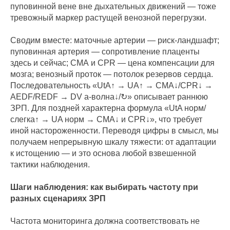
пуповинной вене вне дыхательных движений — тоже
тревожный маркер растущей венозной перегрузки.
Сводим вместе: маточные артерии — риск‑ландшафт;
пуповинная артерия — сопротивление плаценты
здесь и сейчас; СМА и CPR — цена компенсации для
мозга; венозный проток — потолок резервов сердца.
Последовательность «UtA↑ → UA↑ → СМА↓/CPR↓ →
AEDF/REDF → DV а‑волна↓/↻» описывает раннюю
ЗРП. Для поздней характерна формула «UtA норм/
слегка↑ → UA норм → СМА↓ и CPR↓», что требует
иной настороженности. Переводя цифры в смысл, мы
получаем непрерывную шкалу тяжести: от адаптации
к истощению — и это основа любой взвешенной
тактики наблюдения.
Шаги наблюдения: как выбирать частоту при
разных сценариях ЗРП
Частота мониторинга должна соответствовать не