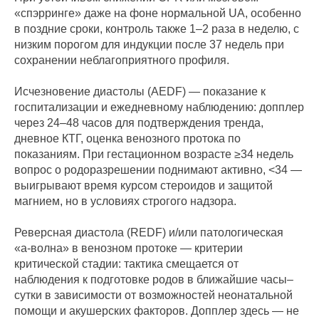
«спэрринге» даже на фоне нормальной UA, особенно
в поздние сроки, контроль также 1–2 раза в неделю, с
низким порогом для индукции после 37 недель при
сохранении неблагоприятного профиля.
Исчезновение диастолы (AEDF) — показание к
госпитализации и ежедневному наблюдению: допплер
через 24–48 часов для подтверждения тренда,
дневное КТГ, оценка венозного протока по
показаниям. При гестационном возрасте ≥34 недель
вопрос о родоразрешении поднимают активно, <34 —
выигрывают время курсом стероидов и защитой
магнием, но в условиях строгого надзора.
Реверсная диастола (REDF) и/или патологическая
«а‑волна» в венозном протоке — критерии
критической стадии: тактика смещается от
наблюдения к подготовке родов в ближайшие часы–
сутки в зависимости от возможностей неонатальной
помощи и акушерских факторов. Допплер здесь — не