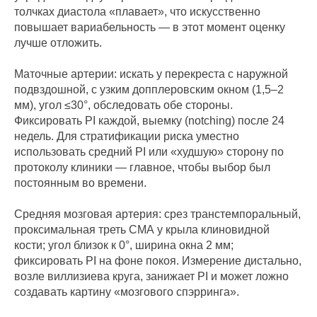
толчках диастола «плавает», что искусственно
повышает вариабельность — в этот момент оценку
лучше отложить.
Маточные артерии: искать у перекреста с наружной
подвздошной, с узким допплеровским окном (1,5–2
мм), угол ≤30°, обследовать обе стороны.
Фиксировать PI каждой, выемку (notching) после 24
недель. Для стратификации риска уместно
использовать средний PI или «худшую» сторону по
протоколу клиники — главное, чтобы выбор был
постоянным во времени.
Средняя мозговая артерия: срез транстемпоральный,
проксимальная треть СМА у крыла клиновидной
кости; угол близок к 0°, ширина окна 2 мм;
фиксировать PI на фоне покоя. Измерение дистально,
возле виллизиева круга, занижает PI и может ложно
создавать картину «мозгового спэрринга».