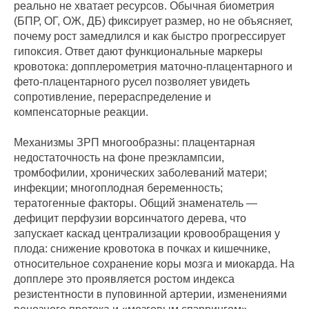
реально не хватает ресурсов. Обычная биометрия
(БПР, ОГ, ОЖ, ДБ) фиксирует размер, но не объясняет,
почему рост замедлился и как быстро прогрессирует
гипоксия. Ответ дают функциональные маркеры
кровотока: допплерометрия маточно‑плацентарного и
фето‑плацентарного русел позволяет увидеть
сопротивление, перераспределение и
компенсаторные реакции.
Механизмы ЗРП многообразны: плацентарная
недостаточность на фоне преэклампсии,
тромбофилии, хронических заболеваний матери;
инфекции; многоплодная беременность;
тератогенные факторы. Общий знаменатель —
дефицит перфузии ворсинчатого дерева, что
запускает каскад централизации кровообращения у
плода: снижение кровотока в почках и кишечнике,
относительное сохранение коры мозга и миокарда. На
допплере это проявляется ростом индексa
резистентности в пуповинной артерии, изменениями