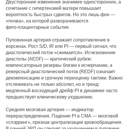
Двусторонние изменения значимее односторонних, а
сочетание с гипертензией матери повышает
вероятность быстрых сдвигов. Но это лишь фон —
«почва», на которой разворачиваются
фето‑плацентарные события.
Пуповинная артерия отражает сопротивление в
ворсинах. Рост S/D, IR или PI — первый сигнал, что
диастолический поток «сжимается». Исчезновение
диастолы (AEDF) — критический рубеж:
компенсаторные резервы близки к исчерпанию, а
реверсный диастолический поток (REDF) означает
декомпенсацию и срочную переоценку тактики. Важно
отслеживать не только абсолют, но и тренд:
медленный восходящий дрейф PI в динамике часто
предшествует клиническому ухудшению.
Средняя мозговая артерия — индикатор
перераспределения. Падение PI в СМА — мозговой
«спэрринг», признак централизации кровообращения.
В ранней ЗРП он следует за ухудшением в пуповине,