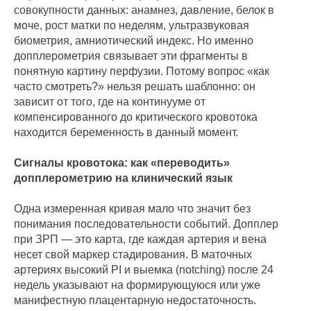
совокупности данных: анамнез, давление, белок в
моче, рост матки по неделям, ультразвуковая
биометрия, амниотический индекс. Но именно
допплерометрия связывает эти фрагменты в
понятную картину перфузии. Потому вопрос «как
часто смотреть?» нельзя решать шаблонно: он
зависит от того, где на континууме от
компенсированного до критического кровотока
находится беременность в данный момент.
Сигналы кровотока: как «переводить»
допплерометрию на клинический язык
Одна измеренная кривая мало что значит без
понимания последовательности событий. Допплер
при ЗРП — это карта, где каждая артерия и вена
несет свой маркер стадирования. В маточных
артериях высокий PI и выемка (notching) после 24
недель указывают на формирующуюся или уже
манифестную плацентарную недостаточность.