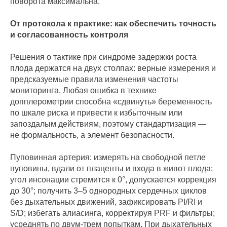
поворота максимальна.
От протокола к практике: как обеспечить точность
и согласованность контроля
Решения о тактике при синдроме задержки роста
плода держатся на двух столпах: верные измерения и
предсказуемые правила изменения частоты
мониторинга. Любая ошибка в технике
допплерометрии способна «сдвинуть» беременность
по шкале риска и привести к избыточным или
запоздалым действиям, поэтому стандартизация —
не формальность, а элемент безопасности.
Пуповинная артерия: измерять на свободной петле
пуповины, вдали от плаценты и входа в живот плода;
угол инсонации стремится к 0°, допускается коррекция
до 30°; получить 3–5 однородных сердечных циклов
без дыхательных движений, зафиксировать PI/RI и
S/D; избегать алиасинга, корректируя PRF и фильтры;
усреднять по двум-трем попыткам. При дыхательных