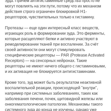
зуда. Причём антигистаминные средства просто не
могут повлиять на эти пути, потому что их механизм
действия строго ограничен блокировкой H1-
рецепторов, чувствительных только к гистамину.
Протеазы — еще один интересный класс веществ,
играющих роль в формировании зуда. Это ферменты,
которые расщепляют белки и активно участвуют в
ремоделировании тканей при воспалении. За счёт
своей активности они могут стимулировать
специфические рецепторы — PAR (Protease Activated
Receptors) — на сенсорных нейронах. Такие
рецепторы не имеют ничего общего с гистаминовыми,
и их активация не блокируется антигистаминами.
Кроме того, зуд может быть результатом неактивной
воспалительной реакции, происходящей "внутри",
например при системных заболеваниях, таких как
заболевания печени, почек, щитовидной железы или
онкогематологические патологии. Механизмы такого
системного зуда до конца не изучены, однако уже