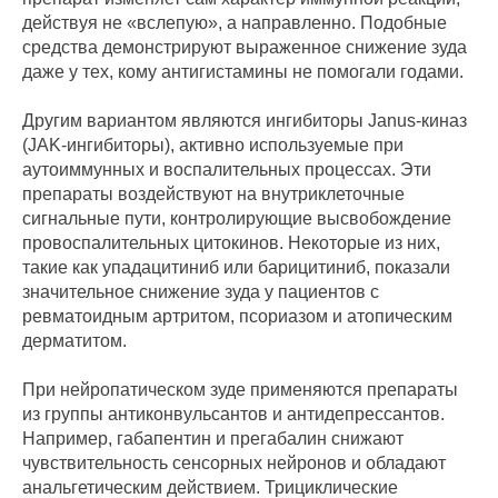
действуя не «вслепую», а направленно. Подобные
средства демонстрируют выраженное снижение зуда
даже у тех, кому антигистамины не помогали годами.
Другим вариантом являются ингибиторы Janus-киназ
(JAK-ингибиторы), активно используемые при
аутоиммунных и воспалительных процессах. Эти
препараты воздействуют на внутриклеточные
сигнальные пути, контролирующие высвобождение
провоспалительных цитокинов. Некоторые из них,
такие как упадацитиниб или барицитиниб, показали
значительное снижение зуда у пациентов с
ревматоидным артритом, псориазом и атопическим
дерматитом.
При нейропатическом зуде применяются препараты
из группы антиконвульсантов и антидепрессантов.
Например, габапентин и прегабалин снижают
чувствительность сенсорных нейронов и обладают
анальгетическим действием. Трициклические