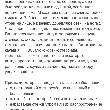
выше поднимаются по голени, сопровождаются
быстрой утомляемостью и одышкой, особенно в
положении лежа. Масса тела растет за счет задержки
жидкости. Заболевания почек дают пастозность по
утрам на лице, а к вечеру добавляют отеки на ногах.
Часто повышается давление, изменяется вид мочи.
Гипотиреоз вызывает вялую, холодную на ощупь
отечность, сухость кожи, зябкость и сонливость.
Лекарственные влияния тоже заметны. Антагонисты
кальция, НПВС, глюкокортикостероиды,
гормональные контрацептивы и некоторые
антидепрессанты задерживают натрий и воду или
расширяют сосуды, из‑за чего лодыжки к вечеру
увеличиваются.
Признаки, которые наводят на мысль о заболевании:
односторонний отек, особенно внезапный и
болезненный
плотный отек, который почти не оставляет ямки
нарастание отеков утром или их распространение
выше колен