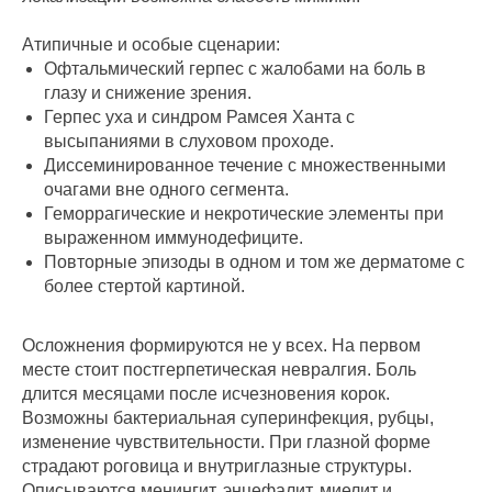
Атипичные и особые сценарии:
Офтальмический герпес с жалобами на боль в
глазу и снижение зрения.
Герпес уха и синдром Рамсея Ханта с
высыпаниями в слуховом проходе.
Диссеминированное течение с множественными
очагами вне одного сегмента.
Геморрагические и некротические элементы при
выраженном иммунодефиците.
Повторные эпизоды в одном и том же дерматоме с
более стертой картиной.
Осложнения формируются не у всех. На первом
месте стоит постгерпетическая невралгия. Боль
длится месяцами после исчезновения корок.
Возможны бактериальная суперинфекция, рубцы,
изменение чувствительности. При глазной форме
страдают роговица и внутриглазные структуры.
Описываются менингит, энцефалит, миелит и