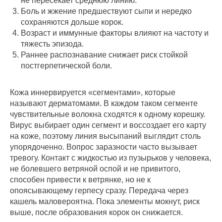
не пересекает среднюю линию.
Боль и жжение предшествуют сыпи и нередко
сохраняются дольше корок.
Возраст и иммунные факторы влияют на частоту и
тяжесть эпизода.
Раннее распознавание снижает риск стойкой
постгерпетической боли.
Кожа иннервируется «сегментами», которые
называют дерматомами. В каждом таком сегменте
чувствительные волокна сходятся к одному корешку.
Вирус выбирает один сегмент и воссоздает его карту
на коже, поэтому линия высыпаний выглядит столь
упорядоченно. Вопрос заразности часто вызывает
тревогу. Контакт с жидкостью из пузырьков у человека,
не болевшего ветряной оспой и не привитого,
способен привести к ветрянке, но не к
опоясывающему герпесу сразу. Передача через
кашель маловероятна. Пока элементы мокнут, риск
выше, после образования корок он снижается.