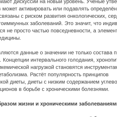
ают дискуссии на новый уровень. Учёные утве
 может активировать или подавлять определён
 связаны с риском развития онкологических, сер
тоиммунных заболеваний. Это значит, что инд
ся не просто частью повседневности, а элемен
едицины.
вляются данные о значении не только состава п
 Концепции интервального голодания, хронопи
икемической нагрузкой становятся инструмента
етаболизма. Растёт популярность принципов
ой диеты, диеты с низким содержанием углево
ционов в борьбе с хроническими болезнями.
бразом жизни и хроническими заболеваниям