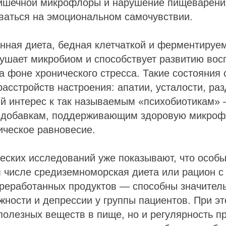
кишечной микрофлоры и нарушение пищеварени
ваться на эмоциональном самочувствии.
нная диета, бедная клетчаткой и ферментиру
ушает микробиом и способствует развитию вос
а фоне хронического стресса. Такие состояния 
расстройств настроения: апатии, усталости, ра
й интерес к так называемым «психобиотикам» 
 добавкам, поддерживающим здоровую микрофл
ическое равновесие.
еских исследований уже показывают, что особ
 числе средиземноморская диета или рацион с
реработанных продуктов — способны значител
ности и депрессии у группы пациентов. При э
полезных веществ в пище, но и регулярность п