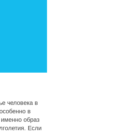
е человека в
особенно в
 именно образ
лголетия. Если