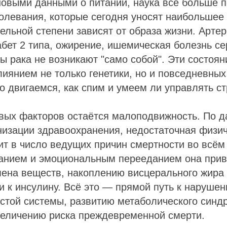
новыми данными о питании, наука всё больше 
олевания, которые сегодня уносят наибольшее
тельной степени зависят от образа жизни. Арте
абет 2 типа, ожирение, ишемическая болезнь с
 рака не возникают "само собой". Эти состоя
иянием не только генетики, но и повседневных
о двигаемся, как спим и умеем ли управлять с
вых факторов остаётся малоподвижность. По 
низации здравоохранения, недостаточная физи
ит в число ведущих причин смертности во всём
анием и эмоциональным перееданием она прив
ена веществ, накоплению висцерального жира
и к инсулину. Всё это — прямой путь к наруше
стой системы, развитию метаболического синдр
величению риска преждевременной смерти.