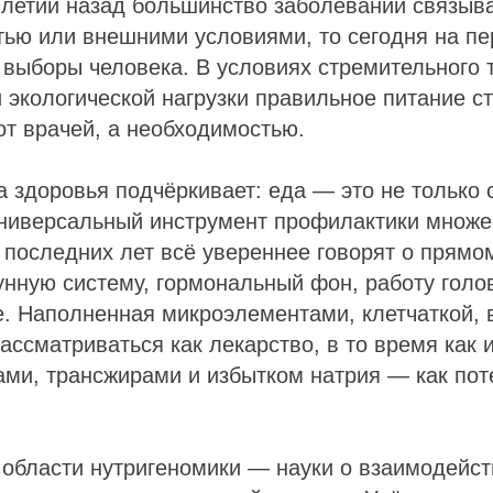
илетий назад большинство заболеваний связыв
тью или внешними условиями, то сегодня на п
выборы человека. В условиях стремительного 
и экологической нагрузки правильное питание с
от врачей, а необходимостью.
 здоровья подчёркивает: еда — это не только 
универсальный инструмент профилактики множе
последних лет всё увереннее говорят о прямо
нную систему, гормональный фон, работу голов
е. Наполненная микроэлементами, клетчаткой,
ассматриваться как лекарство, в то время как 
ами, трансжирами и избытком натрия — как по
области нутригеномики — науки о взаимодейст