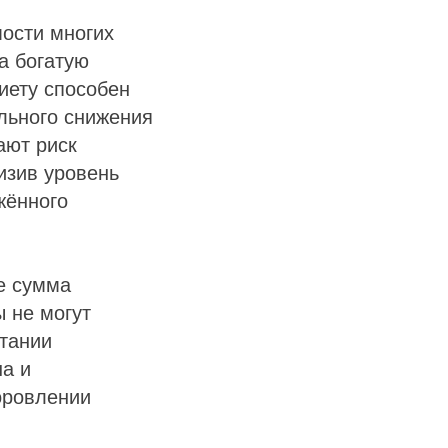
мости многих
а богатую
иету способен
ельного снижения
ают риск
изив уровень
жённого
е сумма
 не могут
етании
на и
оровлении