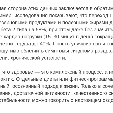
ая сторона этих данных заключается в обрати
имер, исследования показывают, что переход н
озерновыми продуктами и полезными жирами д
абета 2 типа на 58%, при этом даже без значит
е кардио-нагрузки (15–30 минут в день) сокращ
езни сердца до 40%. Просто улучшив сон и сн
 ощутимо облегчить симптомы синдрома раздра
ени, хронической усталости.
 что здоровье — это комплексный процесс, а н
актик. Отдельные диеты или фитнес-программы
ный, осознанный подход к жизни. Только в соч
ания, достаточной активности, качественного с
стабильности можно говорить о настоящем озд