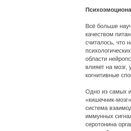
Психоэмоционал
Всё больше нау
качеством пита
считалось, что 
психологических
области нейропс
влияет на мозг,
когнитивные спо
Одно из самых 
«кишечник-мозг»
система взаимод
иммунных сигнал
серотонина орга