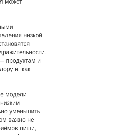
я может
емыми
паления низкой
становятся
здражительности.
— продуктам и
ору и, как
ые модели
 низким
ьно уменьшить
том важно не
риёмов пищи,