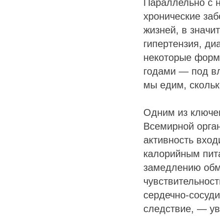
Параллельно с 
хронические заб
жизней, в значи
гипертензия, ди
некоторые формы
годами — под вл
мы едим, скольк
Одним из ключе
Всемирной орга
активность вход
калорийным пит
замедлению обм
чувствительност
сердечно-сосуди
следствие, — у