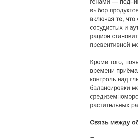
генами — подним
выбор продуктов
включая те, что
сосудистых и ау
рацион становит
превентивной м
Кроме того, поя
времени приёма.
контроль над гл
балансировки м
средиземноморск
растительных ра
Связь между о