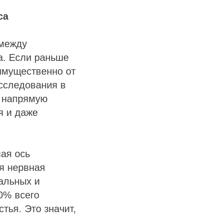
са
 между
а. Если раньше
еимущественно от
исследования в
а напрямую
я и даже
ая ось
я нервная
альных и
0% всего
тья. Это значит,