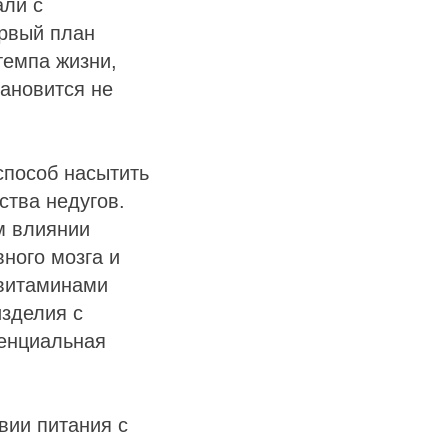
али с
ервый план
темпа жизни,
тановится не
способ насытить
ства недугов.
м влиянии
ного мозга и
 витаминами
изделия с
тенциальная
вии питания с