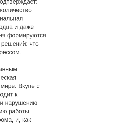
подтверждает:
 количество
риальная
ердца и даже
ния формируются
 решений: что
трессом.
данным
ческая
 мире. Вкупе с
одит к
 и нарушению
нию работы
ома, и, как