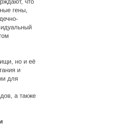
рждают, что
ные гены,
дечно-
ивидуальный
том
ищи, но и её
тания и
ми для
дов, а также
и