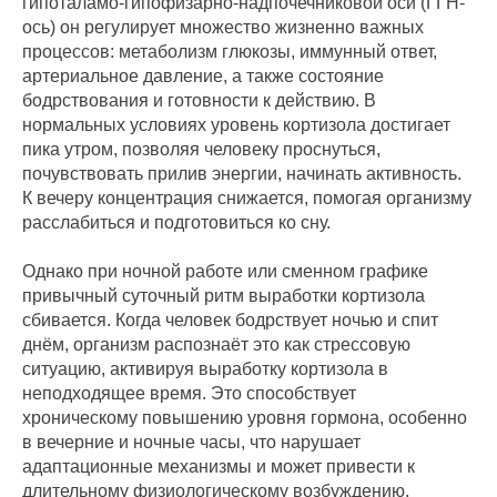
гипоталамо-гипофизарно-надпочечниковой оси (ГГН-
ось) он регулирует множество жизненно важных
процессов: метаболизм глюкозы, иммунный ответ,
артериальное давление, а также состояние
бодрствования и готовности к действию. В
нормальных условиях уровень кортизола достигает
пика утром, позволяя человеку проснуться,
почувствовать прилив энергии, начинать активность.
К вечеру концентрация снижается, помогая организму
расслабиться и подготовиться ко сну.
Однако при ночной работе или сменном графике
привычный суточный ритм выработки кортизола
сбивается. Когда человек бодрствует ночью и спит
днём, организм распознаёт это как стрессовую
ситуацию, активируя выработку кортизола в
неподходящее время. Это способствует
хроническому повышению уровня гормона, особенно
в вечерние и ночные часы, что нарушает
адаптационные механизмы и может привести к
длительному физиологическому возбуждению,