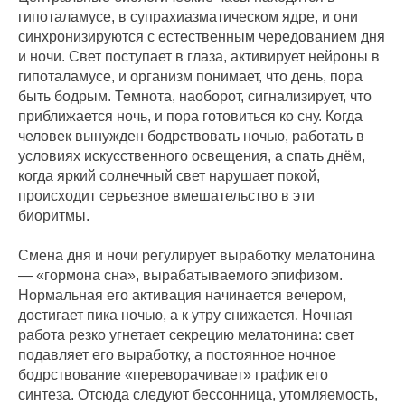
гипоталамусе, в супрахиазматическом ядре, и они
синхронизируются с естественным чередованием дня
и ночи. Свет поступает в глаза, активирует нейроны в
гипоталамусе, и организм понимает, что день, пора
быть бодрым. Темнота, наоборот, сигнализирует, что
приближается ночь, и пора готовиться ко сну. Когда
человек вынужден бодрствовать ночью, работать в
условиях искусственного освещения, а спать днём,
когда яркий солнечный свет нарушает покой,
происходит серьезное вмешательство в эти
биоритмы.
Смена дня и ночи регулирует выработку мелатонина
— «гормона сна», вырабатываемого эпифизом.
Нормальная его активация начинается вечером,
достигает пика ночью, а к утру снижается. Ночная
работа резко угнетает секрецию мелатонина: свет
подавляет его выработку, а постоянное ночное
бодрствование «переворачивает» график его
синтеза. Отсюда следуют бессонница, утомляемость,