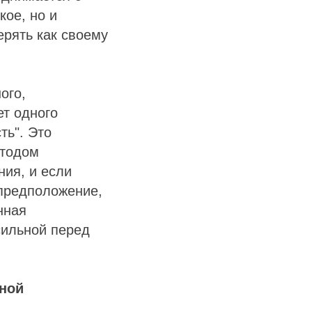
кое, но и
ерять как своему
ого,
ет одного
ть". Это
етодом
ния, и если
 предположение,
нная
сильной перед
ной