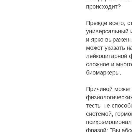
происходит?
Прежде всего, с
универсальный 
и ярко выраженн
может указать 
лейкоцитарной 
сложное и много
биомаркеры.
Причиной может 
физиологических
тесты не спосо
системой, горм
психоэмоциональ
фразой: "Вы абс