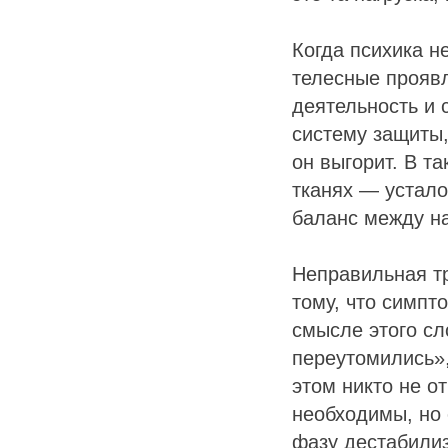
Когда психика н
телесные проявл
деятельность и 
систему защиты,
он выгорит. В т
тканях — устало
баланс между на
Неправильная т
тому, что симпт
смысле этого сл
переутомились»,
этом никто не о
необходимы, но 
фазу дестабилиз