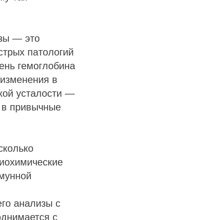
зы — это
стрых патологий
ень гемоглобина
 изменения в
кой усталости —
 в привычные
сколько
биохимические
ммунной
го анализы с
однимается с