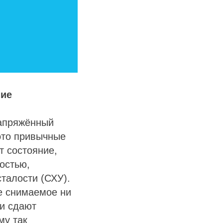
ние
Напряжённый
это привычные
т состояние,
остью,
талости (СХУ).
е снимаемое ни
 и сдают
му так