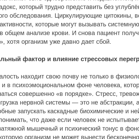
докс, который трудно представить без углублё
ого обследования. Циркулирующие цитокины, 
активности, которые могут вызывать системную
в общем анализе крови. И снова пациент получ
, хотя организм уже давно дает сбой.
льный фактор и влияние стрессовых перегр
алость находит свою почву не только в физиол
 и в психоэмоциональном фоне человека, кото
заться совершенно «в порядке». Стресс, тревож
грузка нервной системы — это не абстракции, 
обные запускать каскадные биохимические и н
понимать, что даже если человек не испытывает
 затяжной мышечный и психический тонус в фо
, которую организм не может вынести бесконечно