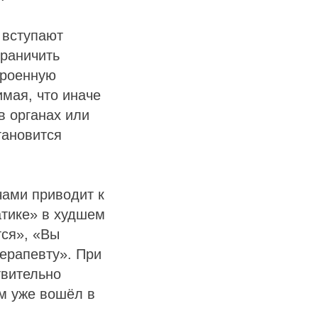
 вступают
граничить
троенную
имая, что иначе
в органах или
тановится
чами приводит к
атике» в худшем
тся», «Вы
терапевту». При
твительно
зм уже вошёл в