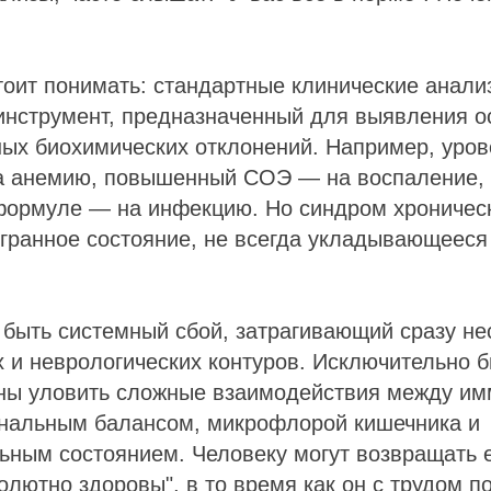
тоит понимать: стандартные клинические анали
инструмент, предназначенный для выявления о
ых биохимических отклонений. Например, уров
на анемию, повышенный СОЭ — на воспаление,
формуле — на инфекцию. Но синдром хроничес
гранное состояние, не всегда укладывающееся
быть системный сбой, затрагивающий сразу не
 и неврологических контуров. Исключительно 
бны уловить сложные взаимодействия между и
ональным балансом, микрофлорой кишечника и
ным состоянием. Человеку могут возвращать е
олютно здоровы", в то время как он с трудом п