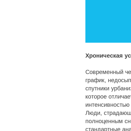
Хроническая у
Современный че
график, недосып
спутники урбани
которое отличае
интенсивностью 
Люди, страдающи
полноценным сно
стандартные ана