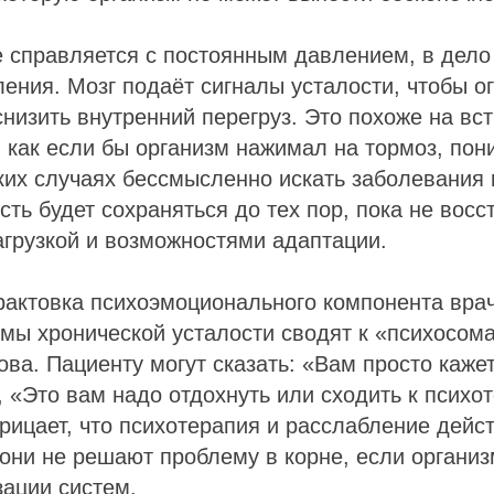
е справляется с постоянным давлением, в дело
ения. Мозг подаёт сигналы усталости, чтобы о
снизить внутренний перегруз. Это похоже на вс
 как если бы организм нажимал на тормоз, пон
аких случаях бессмысленно искать заболевания 
сть будет сохраняться до тех пор, пока не восс
грузкой и возможностями адаптации.
рактовка психоэмоционального компонента вра
омы хронической усталости сводят к «психосом
ова. Пациенту могут сказать: «Вам просто каже
 «Это вам надо отдохнуть или сходить к психо
трицает, что психотерапия и расслабление дейс
они не решают проблему в корне, если органи
ации систем.