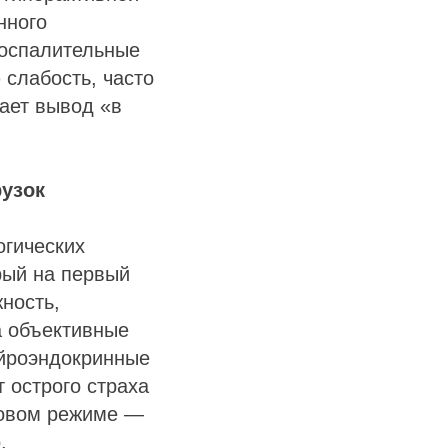
нного
воспалительные
 слабость, часто
ает вывод «в
узок
огических
рый на первый
ность,
а объективные
ейроэндокринные
 острого страха
новом режиме —
.