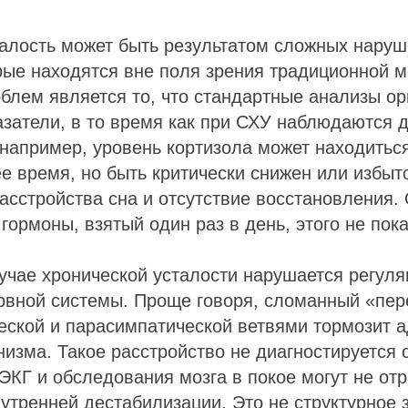
алость может быть результатом сложных наруш
рые находятся вне поля зрения традиционной 
блем является то, что стандартные анализы о
азатели, в то время как при СХУ наблюдаются 
 например, уровень кортизола может находитьс
е время, но быть критически снижен или избыт
асстройства сна и отсутствие восстановления
гормоны, взятый один раз в день, этого не пока
лучае хронической усталости нарушается регуля
ервной системы. Проще говоря, сломанный «пе
еской и парасимпатической ветвями тормозит 
изма. Такое расстройство не диагностируется
ЭКГ и обследования мозга в покое могут не отр
утренней дестабилизации. Это не структурное 