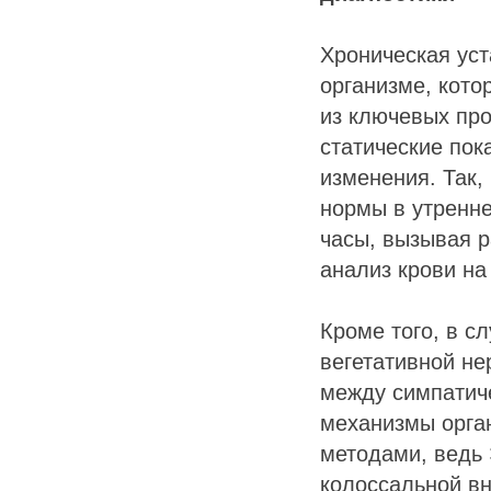
Хроническая уст
организме, кото
из ключевых про
статические пок
изменения. Так,
нормы в утренне
часы, вызывая р
анализ крови на 
Кроме того, в с
вегетативной н
между симпатич
механизмы орган
методами, ведь 
колоссальной вн