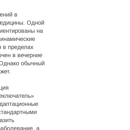
ений в
медицины. Одной
риентированы на
динамические
я в пределах
очен в вечерние
. Однако обычный
жет.
ция
реключатель»
адаптационные
 стандартными
азить
заболевание, а