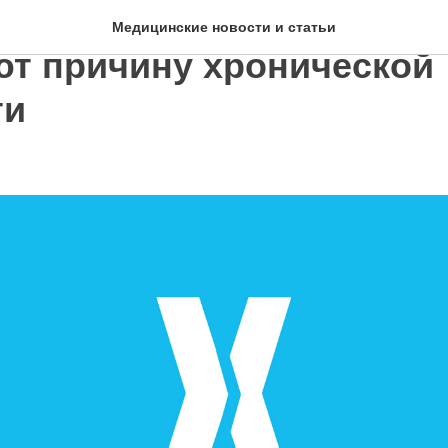
стандартные анализы не
Медицинские новости и статьи
т причину хронической
ти