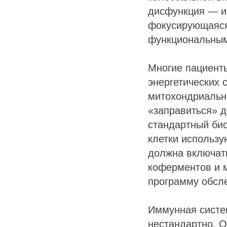
дисфункция — и
фокусирующаяся 
функциональным
Многие пациент
энергетических 
митохондриальн
«заправиться» д
стандартный био
клетки использу
должна включать
коферментов и 
программу обсл
Иммунная систем
нестандартно. О