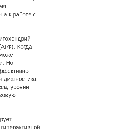
емя
на к работе с
митохондрий —
(АТФ). Когда
 может
и. Но
эффективно
я диагностика
са, уровни
азовую
рует
 гиперактивной