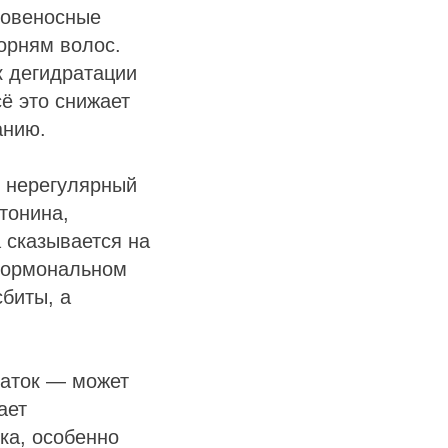
ровеносные
орням волос.
к дегидратации
ё это снижает
анию.
, нерегулярный
тонина,
 сказывается на
 гормональном
сбиты, а
таток — может
ает
ка, особенно