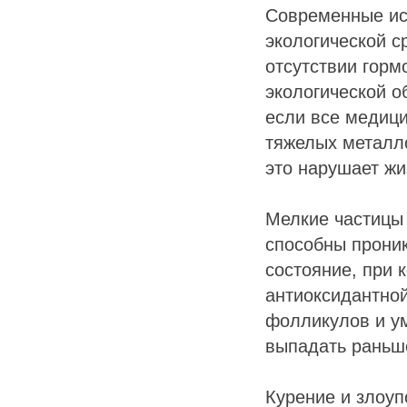
Современные ис
экологической с
отсутствии горм
экологической 
если все медици
тяжелых металло
это нарушает жи
Мелкие частицы 
способны проник
состояние, при
антиоксидантной
фолликулов и ум
выпадать раньше
Курение и злоуп