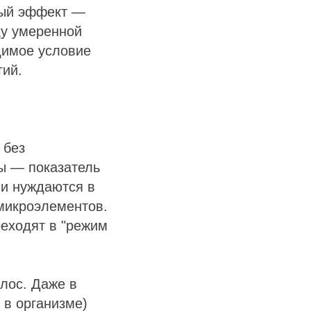
ный эффект —
ду умеренной
димое условие
гий.
 без
ы — показатель
ни нуждаются в
микроэлементов.
еходят в "режим
лос. Даже в
 в организме)