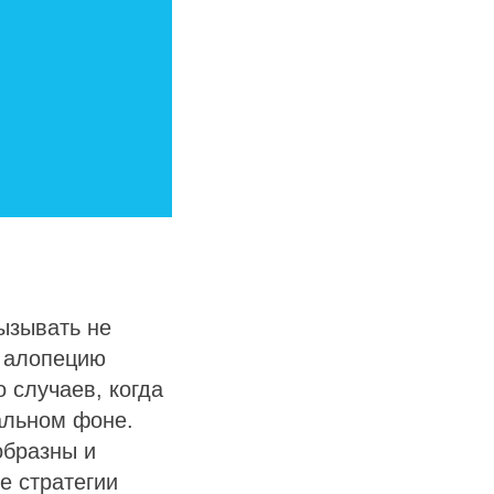
ызывать не
о алопецию
 случаев, когда
альном фоне.
образны и
е стратегии