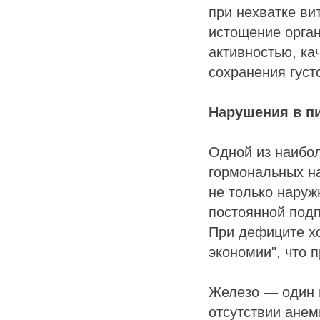
при нехватке ви
истощение орган
активностью, к
сохранения густ
Нарушения в п
Одной из наибо
гормональных н
не только наруж
постоянной подп
При дефиците хо
экономии", что 
Железо — один 
отсутствии анем