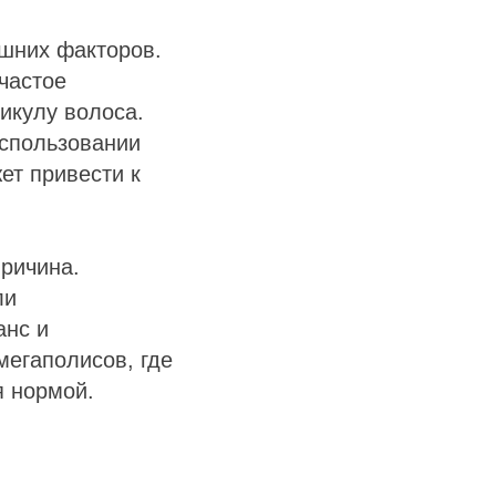
ешних факторов.
частое
икулу волоса.
использовании
ет привести к
ричина.
ли
анс и
мегаполисов, где
я нормой.