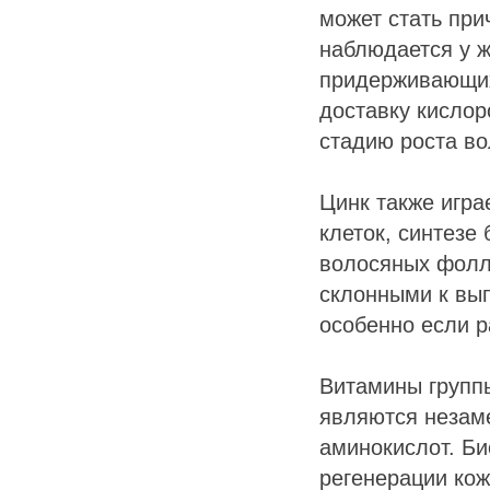
может стать при
наблюдается у ж
придерживающих
доставку кислор
стадию роста во
Цинк также игра
клеток, синтезе
волосяных фолл
склонными к вып
особенно если р
Витамины группы
являются незам
аминокислот. Би
регенерации кож