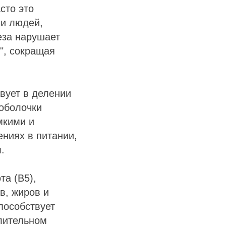
сто это
ли людей,
еза нарушает
", сокращая
твует в делении
 оболочки
мкими и
ниях в питании,
.
та (B5),
в, жиров и
пособствует
длительном