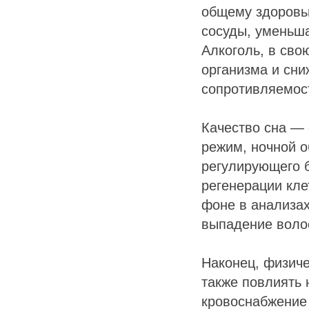
общему здоровью
сосуды, уменьша
Алкоголь, в сво
организма и сни
сопротивляемост
Качество сна —
режим, ночной о
регулирующего б
регенерации кле
фоне в анализах
выпадение волос
Наконец, физиче
также повлиять 
кровоснабжение 