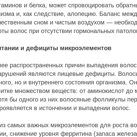
таминов и белка, может спровоцировать обрат
изма и, как следствие, алопецию. Баланс меж
ачественным сном и чистым воздухом — необхо
оты волос при отсутствии гормональных патоло
итании и дефициты микроэлементов
лее распространенных причин выпадения волос
арушений являются пищевые дефициты. Волос
ного, но и внутреннего состояния организма. О
итке множеством веществ: от аминокислот до 
тя бы одного из них волосяные фолликулы пер
проявляется в истончении и выпадении волос.
из самых важных микроэлементов для роста во
ии, снижение уровня ферритина (запаса железа