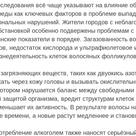
следования всё чаще указывают на влияние об
реды как ключевых факторов в проблеме выпад
ональных нарушений. Жители городов с неблаг
обстановкой особенно подвержены проблемам с
нские показатели в порядке. Загазованность в
в, недостаток кислорода и ультрафиолетовое 
знедеятельность клеток волосяных фолликулов
загрязняющих веществ, таких как двуокись азот
ать через кожу головы и вызывать окислительн
 котором нарушается баланс между свободными
 защитой организма, вредит структурам клеток
еньшает их активность. В результате волосы 
 времени, а новые растут медленнее и станов
отребление алкоголем также наносят серьёзный