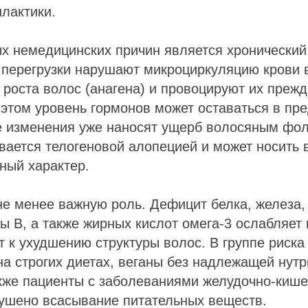
лактики.
х немедицинских причин является хронический 
перегрузки нарушают микроциркуляцию крови в
роста волос (анагена) и провоцируют их преж
этом уровень гормонов может оставаться в пр
 изменения уже наносят ущерб волосяным фол
ается телогеновой алопецией и может носить 
ный характер.
не менее важную роль. Дефицит белка, железа,
ы B, а также жирных кислот омега-3 ослабляет
т к ухудшению структуры волос. В группе риска
а строгих диетах, веганы без надлежащей нут
кже пациенты с заболеваниями желудочно-кишеч
рушено всасывание питательных веществ.