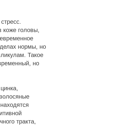
стресс.
 коже головы,
девременное
еделах нормы, но
ликулам. Такое
временный, но
 цинка,
 волосяные
 находятся
ритивной
ного тракта,