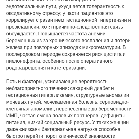
эндотелиальные пути, ухудшается толерантность к
оксидативному стрессу; у части пациенток это
коррелирует с развитием гестационной гипертензии и
преэклампсии, хотя причинно-следственная связь
обсуждается. Повышается частота анемии
беременных из-за хронического воспаления и потери
железа при повторных эпизодах микрогематурии. В
послеродовом периоде сохраняется риск цистита и
пиелонефрита, особенно после оперативного
родоразрешения и катетеризации.
Есть и факторы, усиливающие вероятность
неблагоприятного течения: сахарный диабет и
гестационная гипергликемия, структурные аномалии
мочевых путей, мочекаменная болезнь, серповидно-
клеточная аномалия, перенесенные до беременности
ИМП, частая смена половых партнеров, дефициты
питания, низкий социальный ресурс. У таких женщин
даже «низкая» бактериальная нагрузка способна
быстро перейти порог клинической значимости.