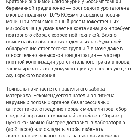
Критерий значимой бактериурии у бессимптомной
беременной традиционно — рост одного уропатогена
в концентрации от 10^5 КОЕ/мл в среднем порции
мочи. При этом смешанный рост множественных
микробов чаще указывает на контаминацию и требует
повторного сбора с корректной техникой. Важно
помнить об особенностях отдельных возбудителей:
обнаружение стрептококка группы B в моче даже в
относительно невысокой концентрации — маркер
плотной колонизации урогенитального тракта и повод
зафиксировать это в документации для последующего
акушерского ведения.
Точность начинается с правильного забора
материала. Рекомендуется тщательная гигиена
наружных половых органов без агрессивных
антисептиков, отведение первых миллилитров, сбор
средней порции в стерильный контейнер. Образец
нужно как можно быстрее доставить в лабораторию
(до 2 часов) или охладить, чтобы избежать
ложноположительного роста за счет размножения