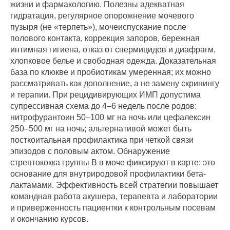
жизни и фармакологию. Полезны адекватная
гидратация, регулярное опорожнение мочевого
пузыря (не «терпеть»), мочеиспускание после
полового контакта, коррекция запоров, бережная
интимная гигиена, отказ от спермицидов и диафрагм,
хлопковое белье и свободная одежда. Доказательная
база по клюкве и пробиотикам умеренная; их можно
рассматривать как дополнение, а не замену скринингу
и терапии. При рецидивирующих ИМП допустима
супрессивная схема до 4–6 недель после родов:
нитрофурантоин 50–100 мг на ночь или цефалексин
250–500 мг на ночь; альтернативой может быть
посткоитальная профилактика при четкой связи
эпизодов с половым актом. Обнаружение
стрептококка группы B в моче фиксируют в карте: это
основание для внутриродовой профилактики бета-
лактамами. Эффективность всей стратегии повышает
командная работа акушера, терапевта и лаборатории
и приверженность пациентки к контрольным посевам
и окончанию курсов.