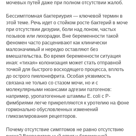
мочевых путей даже при полном отсутствии жалоб.
Бессимптомная бактериурия — ключевой термин в
этой теме. Речь идет о стойком росте бактерий в моче
при отсутствии дизурии, боли над лоном, частых
позывов или лихорадки. Вне беременности такой
феномен часто расценивают как клинически
малозначимый и нередко оставляют без
вмешательства. Во время беременности ситуация
иная: «тихая» колонизация может стать отправной
точкой для быстрого восходящего процесса, вплоть
до острого пиелонефрита. Особая уязвимость
связана не только со стазом мочи, но и с
молекулярными нюансами адгезии патогенов:
например, уропатогенные штаммы E. coli с P-
фимбриями легче прикрепляются к уротелию на фоне
гормонально обусловленных изменений
гликозилирования рецепторов.
Почему отсутствие симптомов не равно отсутствию