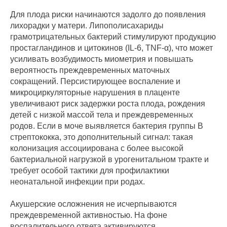
Для плода риски начинаются задолго до появления
лихорадки у матери. Липополисахариды
грамотрицательных бактерий стимулируют продукцию
простагландинов и цитокинов (IL‑6, TNF‑α), что может
усиливать возбудимость миометрия и повышать
вероятность преждевременных маточных
сокращений. Персистирующее воспаление и
микроциркуляторные нарушения в плаценте
увеличивают риск задержки роста плода, рождения
детей с низкой массой тела и преждевременных
родов. Если в моче выявляется бактерия группы B
стрептококка, это дополнительный сигнал: такая
колонизация ассоциирована с более высокой
бактериальной нагрузкой в урогенитальном тракте и
требует особой тактики для профилактики
неонатальной инфекции при родах.
Акушерские осложнения не исчерпываются
преждевременной активностью. На фоне
воспалительного ответа активируются