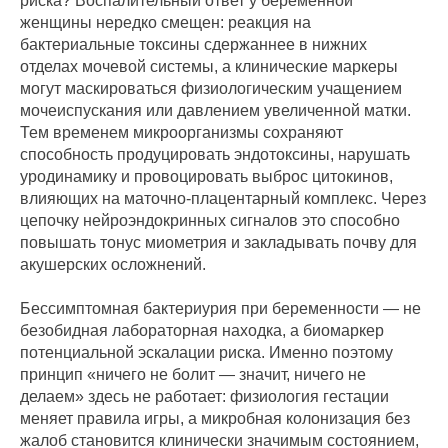
риска? Воспалительный ответ у беременной
женщины нередко смещен: реакция на
бактериальные токсины сдержаннее в нижних
отделах мочевой системы, а клинические маркеры
могут маскироваться физиологическим учащением
мочеиспускания или давлением увеличенной матки.
Тем временем микроорганизмы сохраняют
способность продуцировать эндотоксины, нарушать
уродинамику и провоцировать выброс цитокинов,
влияющих на маточно-плацентарный комплекс. Через
цепочку нейроэндокринных сигналов это способно
повышать тонус миометрия и закладывать почву для
акушерских осложнений.
Бессимптомная бактериурия при беременности — не
безобидная лабораторная находка, а биомаркер
потенциальной эскалации риска. Именно поэтому
принцип «ничего не болит — значит, ничего не
делаем» здесь не работает: физиология гестации
меняет правила игры, а микробная колонизация без
жалоб становится клинически значимым состоянием,