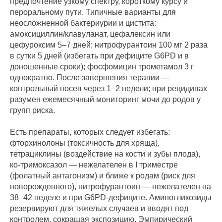
предпочтение узкому спектру, короткому курсу и
пероральному пути. Типичные варианты для
неосложненной бактериурии и цистита:
амоксициллин/клавуланат, цефалексин или
цефуроксим 5–7 дней; нитрофурантоин 100 мг 2 раза
в сутки 5 дней (избегать при дефиците G6PD и в
доношенные сроки); фосфомицин трометамол 3 г
однократно. После завершения терапии —
контрольный посев через 1–2 недели; при рецидивах
разумен ежемесячный мониторинг мочи до родов у
групп риска.
Есть препараты, которых следует избегать:
фторхинолоны (токсичность для хряща),
тетрациклины (воздействие на кости и зубы плода),
ко-тримоксазол — нежелателен в I триместре
(фолатный антагонизм) и ближе к родам (риск для
новорожденного), нитрофурантоин — нежелателен на
38–42 неделе и при G6PD-дефиците. Аминогликозиды
резервируют для тяжелых случаев и вводят под
контролем, сокращая экспозицию. Эмпирический