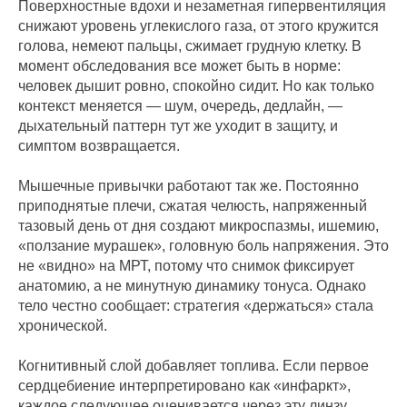
Поверхностные вдохи и незаметная гипервентиляция
снижают уровень углекислого газа, от этого кружится
голова, немеют пальцы, сжимает грудную клетку. В
момент обследования все может быть в норме:
человек дышит ровно, спокойно сидит. Но как только
контекст меняется — шум, очередь, дедлайн, —
дыхательный паттерн тут же уходит в защиту, и
симптом возвращается.
Мышечные привычки работают так же. Постоянно
приподнятые плечи, сжатая челюсть, напряженный
тазовый день от дня создают микроспазмы, ишемию,
«ползание мурашек», головную боль напряжения. Это
не «видно» на МРТ, потому что снимок фиксирует
анатомию, а не минутную динамику тонуса. Однако
тело честно сообщает: стратегия «держаться» стала
хронической.
Когнитивный слой добавляет топлива. Если первое
сердцебиение интерпретировано как «инфаркт»,
каждое следующее оценивается через эту линзу.