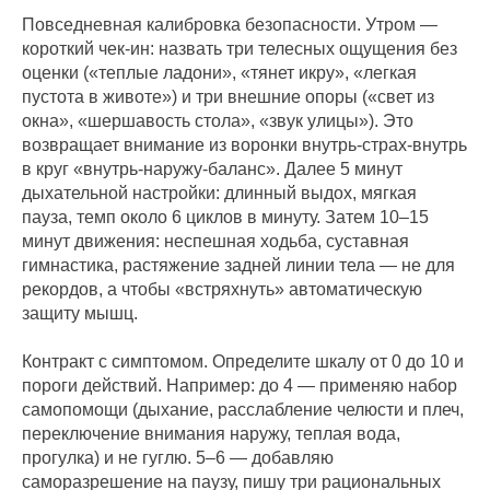
Повседневная калибровка безопасности. Утром —
короткий чек-ин: назвать три телесных ощущения без
оценки («теплые ладони», «тянет икру», «легкая
пустота в животе») и три внешние опоры («свет из
окна», «шершавость стола», «звук улицы»). Это
возвращает внимание из воронки внутрь-страх-внутрь
в круг «внутрь-наружу-баланс». Далее 5 минут
дыхательной настройки: длинный выдох, мягкая
пауза, темп около 6 циклов в минуту. Затем 10–15
минут движения: неспешная ходьба, суставная
гимнастика, растяжение задней линии тела — не для
рекордов, а чтобы «встряхнуть» автоматическую
защиту мышц.
Контракт с симптомом. Определите шкалу от 0 до 10 и
пороги действий. Например: до 4 — применяю набор
самопомощи (дыхание, расслабление челюсти и плеч,
переключение внимания наружу, теплая вода,
прогулка) и не гуглю. 5–6 — добавляю
саморазрешение на паузу, пишу три рациональных