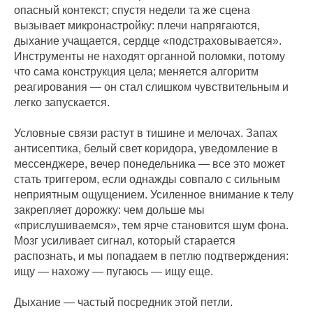
опасный контекст; спустя недели та же сцена
вызывает микронастройку: плечи напрягаются,
дыхание учащается, сердце «подстраховывается».
Инструменты не находят органной поломки, потому
что сама конструкция цела; меняется алгоритм
реагирования — он стал слишком чувствительным и
легко запускается.
Условные связи растут в тишине и мелочах. Запах
антисептика, белый свет коридора, уведомление в
мессенджере, вечер понедельника — все это может
стать триггером, если однажды совпало с сильным
неприятным ощущением. Усиленное внимание к телу
закрепляет дорожку: чем дольше мы
«прислушиваемся», тем ярче становится шум фона.
Мозг усиливает сигнал, который старается
распознать, и мы попадаем в петлю подтверждения:
ищу — нахожу — пугаюсь — ищу еще.
Дыхание — частый посредник этой петли.