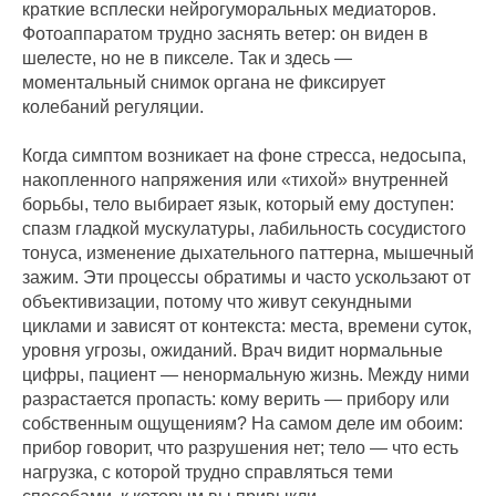
краткие всплески нейрогуморальных медиаторов.
Фотоаппаратом трудно заснять ветер: он виден в
шелесте, но не в пикселе. Так и здесь —
моментальный снимок органа не фиксирует
колебаний регуляции.
Когда симптом возникает на фоне стресса, недосыпа,
накопленного напряжения или «тихой» внутренней
борьбы, тело выбирает язык, который ему доступен:
спазм гладкой мускулатуры, лабильность сосудистого
тонуса, изменение дыхательного паттерна, мышечный
зажим. Эти процессы обратимы и часто ускользают от
объективизации, потому что живут секундными
циклами и зависят от контекста: места, времени суток,
уровня угрозы, ожиданий. Врач видит нормальные
цифры, пациент — ненормальную жизнь. Между ними
разрастается пропасть: кому верить — прибору или
собственным ощущениям? На самом деле им обоим:
прибор говорит, что разрушения нет; тело — что есть
нагрузка, с которой трудно справляться теми