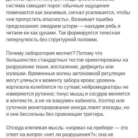
система смещает порог: обычные ощущения
помечаются как значимые, сигнал усиливается, чтобы
«не пропустить опасность». Возникает ошибка
предсказания: ожидаем шторм — находим рябь и
читаем ее как цунами. Так формируется телесная
гиперчуткость без структурной поломки.
Почему лаборатория молчит? Потому что
большинство стандартных тестов ориентированы на
разрушение ткани, воспаление, дефициты или
излишки. Временные волны автономной регуляции
могут улечься к моменту забора крови; уровень
кортизола колеблется по суткам; нейромедиаторы не
измеряются рутинно; тонус мышц и сосудов меняется
в контексте, а не «в вакууме» кабинета. Холтер или
суточное мониторирование иногда ловят эпизоды, но
и они бессильны без провокации триггера.
Отсюда ключевая мысль: «норма» на приборе — это
ответ на вопрос «нет ли разрушения?»; она не