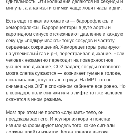
бдительность. Эти колебания делаются на секунды и
минуты, а анализы и снимки чаще ловят часы и дни.
Есть еще тонкая автоматика — барорефлексы и
хеморефлексы. Барорецепторы в дуге аорты и
каротидном синусе отслеживают давление и каждую
секунду «подкручивают» тонус сосудов и частоту
сердечных сокращений. Хеморецепторы реагируют
на углекислый газ и pH, перестраивая дыхание. Если
человек незаметно переходит на поверхностное,
учащенное дыхание, CO2 падает, сосуды головного
мозга слегка сужаются — возникает туман в голове,
покалывание, «пустота» в груди. На МРТ это не
снимешь; на ЭКГ в спокойном кабинете все ровно. Но
в коридоре поликлиники или в лифте тот же человек
окажется в ином режиме.
Мозг при этом не просто «слушает» тело, он
предсказывает его. Инсулярная кора и поясная
извилина формируют модель того, какие сигналы
должны прийти изнутри. Когда тревога высока,