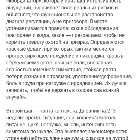
«координатор», который признает интенсивность
ощущений, очерчивает поле реальных рисков и
объясняет, что функциональное расстройство —
диагноз регуляции, а не приговора. Вместе
устанавливаются правила: какие обследования
повторяем и когда, какие — прекращаем, чтобы не
кормить тревогу охотой на призрак. Определяются
красные флаги, при которых тактика меняется:
прогрессирующее похудение и лихорадка, кровь в
стуле/моче/мокроте, ночные боли, внезапная
слабость/онемение/асимметрия, стойкая рвота,
потеря сознания с травмой, уплотнение/деформация,
боль в груди при нагрузке с иррадиацией. Их лучше
записать, чтобы не держать в голове «на всякий
случай».
Второй шаг — карта контекста. Дневник на 2–3
недели: время, ситуация, сон, кофеин/алкоголь,
питание, цикл, нагрузка, мысли, интенсивность
симптома по шкале. Это выявляет закономерности:
утренний цейтнот, длинные зумы, сладкое на пустой