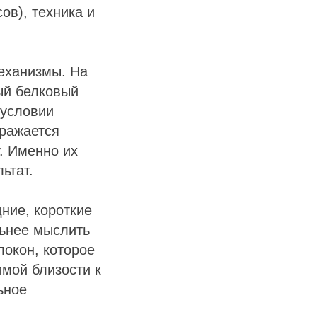
ов), техника и
еханизмы. На
ый белковый
 условии
ыражается
у. Именно их
ьтат.
ние, короткие
ьнее мыслить
локон, которое
мой близости к
ьное