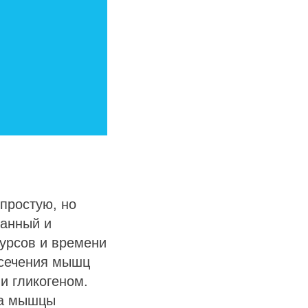
простую, но
ванный и
сурсов и времени
 сечения мышц
и гликогеном.
ра мышцы