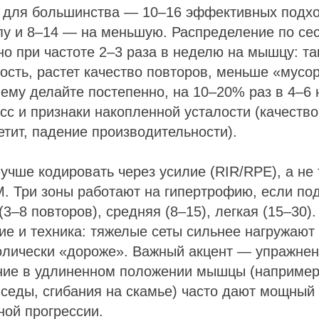
а для большинства — 10–16 эффективных подх
пу и 8–14 — на меньшую. Распределение по се
но при частоте 2–3 раза в неделю на мышцу: та
ость, растет качество повторов, меньше «мусо
ему делайте постепенно, на 10–20% раз в 4–6 
сс и признаки накопленной усталости (качество
етит, падение производительности).
учше кодировать через усилие (RIR/RPE), а не 
. Три зоны работают на гипертрофию, если под
(3–8 повторов), средняя (8–15), легкая (15–30)
ие и техника: тяжелые сеты сильнее нагружают
олически «дороже». Важный акцент — упражне
ние в удлиненном положении мышцы (например
седы, сгибания на скамье) часто дают мощный 
ной прогрессии.