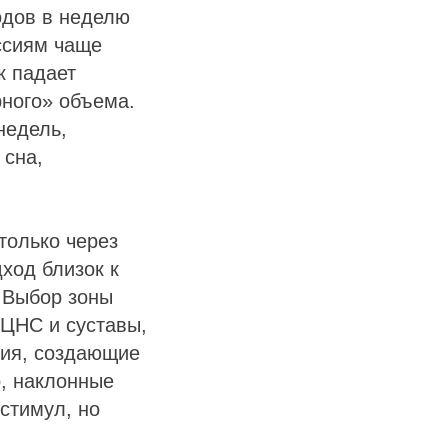
одов в неделю
ссиям чаще
к падает
рного» объема.
недель,
 сна,
только через
ход близок к
. Выбор зоны
 ЦНС и суставы,
ния, создающие
, наклонные
стимул, но