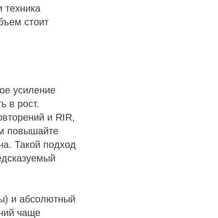
и техника
объем стоит
ое усиление
 в рост.
вторений и RIR,
ем повышайте
на. Такой подход
редсказуемый
ы) и абсолютный
ний чаще