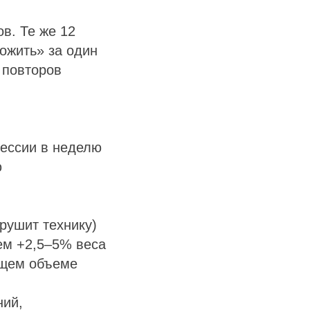
ов. Те же 12
ложить» за один
 повторов
сессии в неделю
ю
рушит технику)
ем +2,5–5% веса
ущем объеме
ний,