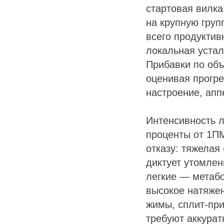
стартовая вилк
на крупную груп
всего продуктив
локальная устал
Прибавки по объ
оценивая прогре
настроение, апп
Интенсивность л
проценты от 1ПМ
отказу: тяжелая 
диктует утомлен
легкие — метаб
высокое натяже
жимы, сплит-при
требуют аккурат